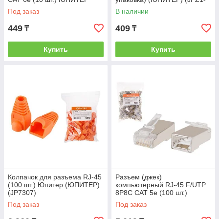
(ЮПИТЕР) (JPZ1-7309-10)
7307-10)
Под заказ
В наличии
449
409
₸
₸
Купить
Купить
Колпачок для разъема RJ-45
Разъем (джек)
(100 шт.) Юпитер (ЮПИТЕР)
компьютерный RJ-45 F/UTP
(JP7307)
8P8C CAT 5e (100 шт.)
ЮПИТЕР (ЮПИТЕР)
Под заказ
Под заказ
(JP7308)