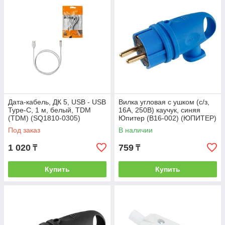
Дата-кабель, ДК 5, USB - USB
Вилка угловая с ушком (с/з,
Type-C, 1 м, белый, TDM
16А, 250В) каучук, синяя
(TDM) (SQ1810-0305)
Юпитер (В16-002) (ЮПИТЕР)
(JP7602-05)
Под заказ
В наличии
1 020
759
₸
₸
Купить
Купить