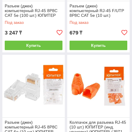
Разъем (джек)
Разъем (джек)
компьютерный RJ-45 8P8C
компьютерный RJ-45 F/UTP
CAT 5e (100 шт.) ЮПИТЕР
8P8C CAT 5e (10 шт.)
(ЮПИТЕР) (JP7306)
ЮПИТЕР (ЮПИТЕР) (JPZ1-
Под заказ
Под заказ
7308-10)
3 247
679
₸
₸
Купить
Купить
Разъем (джек)
Колпачок для разъема RJ-45
компьютерный RJ-45 8P8C
(10 шт.) ЮПИТЕР (инд.
CAT 6e (10 шт.) ЮПИТЕР
упаковка) (ЮПИТЕР) (JPZ1-