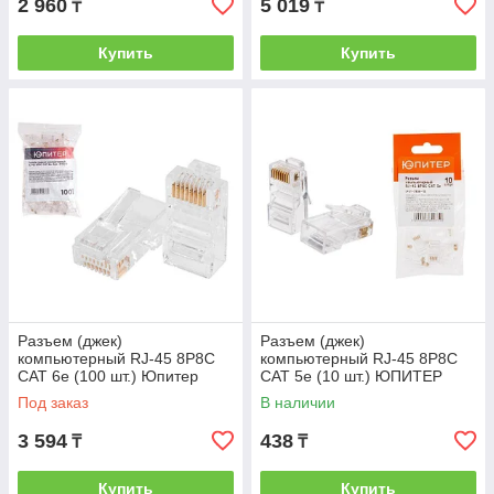
2 960
5 019
₸
₸
Купить
Купить
Разъем (джек)
Разъем (джек)
компьютерный RJ-45 8P8C
компьютерный RJ-45 8P8C
CAT 6e (100 шт.) Юпитер
CAT 5e (10 шт.) ЮПИТЕР
(ЮПИТЕР) (JP7309)
(инд. упаковка) (ЮПИТЕР)
Под заказ
В наличии
(JPZ1-7306-10)
3 594
438
₸
₸
Купить
Купить