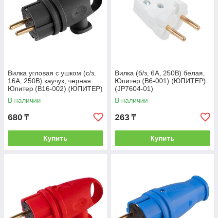
Вилка угловая с ушком (с/з,
Вилка (б/з, 6А, 250В) белая,
16А, 250В) каучук, черная
Юпитер (В6-001) (ЮПИТЕР)
Юпитер (В16-002) (ЮПИТЕР)
(JP7604-01)
(JP7602-02)
В наличии
В наличии
680
263
₸
₸
Купить
Купить