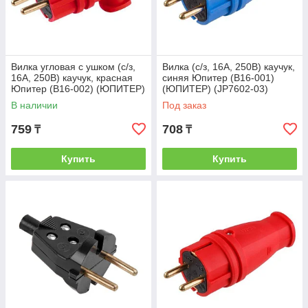
Вилка угловая с ушком (с/з,
Вилка (с/з, 16А, 250В) каучук,
16А, 250В) каучук, красная
синяя Юпитер (В16-001)
Юпитер (В16-002) (ЮПИТЕР)
(ЮПИТЕР) (JP7602-03)
(JP7602-06)
В наличии
Под заказ
759
708
₸
₸
Купить
Купить