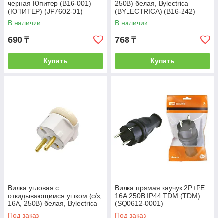
черная Юпитер (В16-001)
250В) белая, Bylectrica
(ЮПИТЕР) (JP7602-01)
(BYLECTRICA) (В16-242)
В наличии
В наличии
690
768
₸
₸
Купить
Купить
Вилка угловая с
Вилка прямая каучук 2Р+РЕ
откидывающимся ушком (с/з,
16А 250В IP44 TDM (TDM)
16А, 250В) белая, Bylectrica
(SQ0612-0001)
(BYLECTRICA) (В16-363)
Под заказ
Под заказ