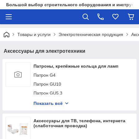
Большой выбор строительного оборудования и инструмен
Товары и услуги
Электротехническая продукция
Акс
Аксессуары для электротехники
Патроны, крепёжные кольца для ламп
Патрон G4
Патрон GU10
Патрон GU5.3
Патрон Е14
Показать всё
Патрон Е27
Патроны-переходники для ламп с цоколем Е14,
Аксессуары для ТВ, телефона, интернета
Е27, Е40
(слаботочная проводка)
Фотореле в патрон