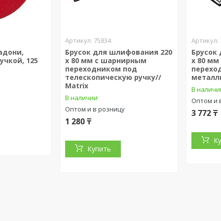
75834
адони,
Брусок для шлифования 220
Брусок
учкой, 125
х 80 мм с шарнирным
х 80 м
переходником под
перехо
телескопическую ручку//
металли
Matrix
В наличи
В наличии
Оптом и 
Оптом и в розницу
3 772 ₸
1 280 ₸
К
Купить