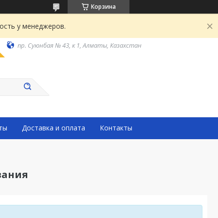
Корзина
ость у менеджеров.
пр. Суюнбая № 43, к 1, Алматы, Казахстан
ты
Доставка и оплата
Контакты
вания