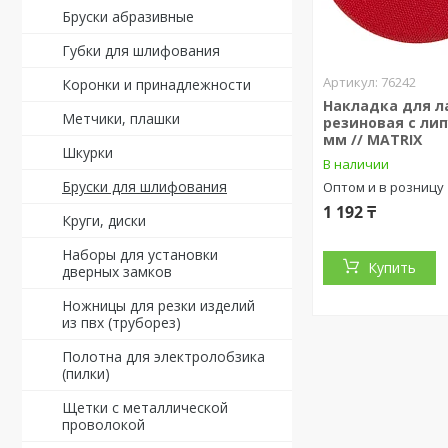
Бруски абразивные
Губки для шлифования
76242
Коронки и принадлежности
Накладка для л
Метчики, плашки
резиновая с лип
мм // MATRIX
Шкурки
В наличии
Бруски для шлифования
Оптом и в розницу
1 192 ₸
Круги, диски
Наборы для установки
Купить
дверных замков
Ножницы для резки изделий
из пвх (труборез)
Полотна для электролобзика
(пилки)
Щетки с металлической
проволокой