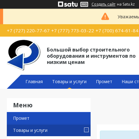
Создать сайт
на Satu.kz
Уважаемые
+7 (727) 220-77-67
+7 (777) 773-03-22
+7 (700) 674-61-84
Большой выбор строительного
оборудования и инструментов по
низким ценам
Главная
Товары и услуги
Промет
Наши ст
Промет
Товары и услуги