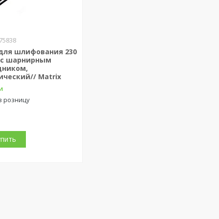
75838
 для шлифования 230
м с шарнирным
дником,
ческий// Matrix
и
в розницу
упить