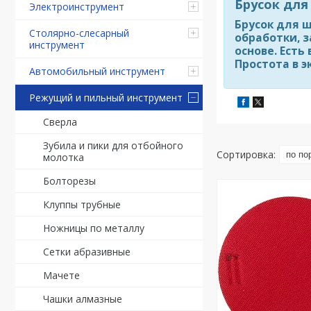
Брусок для
Электроинструмент
Брусок для 
Столярно-слесарный
обработки, 
инструмент
основе. Ест
Простота в э
Автомобильный инструмент
Режущий и пильный инструмент
Сверла
Зубила и пики для отбойного
молотка
Болторезы
Клуппы трубные
Ножницы по металлу
Сетки абразивные
Мачете
Чашки алмазные