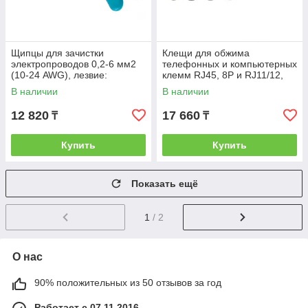
Щипцы для зачистки
Клещи для обжима
электропроводов 0,2-6 мм2
телефонных и компьютерных
(10-24 AWG), лезвие:
клемм RJ45, 8P и RJ11/12,
нержавеющая сталь// Gross
6P, компакт., CAT5// Gross
В наличии
В наличии
12 820
17 660
₸
₸
Купить
Купить
Показать ещё
1
/ 2
О нас
90% положительных из 50 отзывов за год
Работает с 07.11.2016