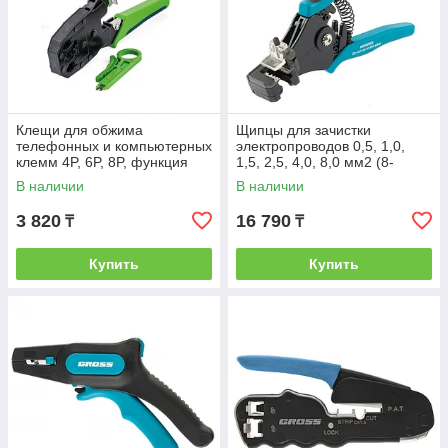
Клещи для обжима
Щипцы для зачистки
телефонных и компьютерных
электропроводов 0,5, 1,0,
клемм 4P, 6P, 8P, функция
1,5, 2,5, 4,0, 8,0 мм2 (8-
обрезания проводов Сибртех
22AWG), лезвие SK5// Gross
В наличии
В наличии
3 820
16 790
₸
₸
Купить
Купить