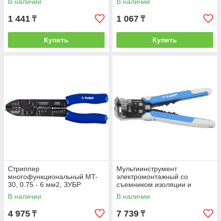
В наличии
В наличии
1 441
1 067
₸
₸
Купить
Купить
Стриппер
Мультиинструмент
многофункциональный МT-
электромонтажный со
30, 0.75 - 6 мм2, ЗУБР
съемником изоляции и
встроенным ножом, сталь
В наличии
В наличии
У8А, ЗУБР
4 975
7 739
₸
₸