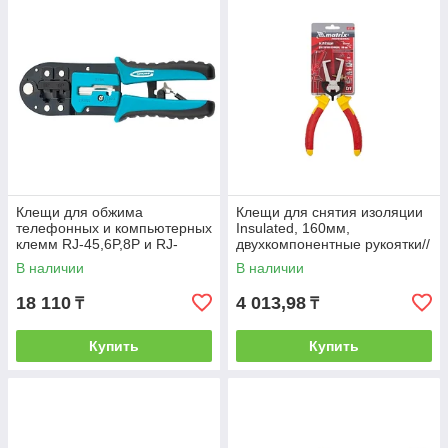
эргономичными рукоятками, которые
обеспечат вас комфортом, а также исключат
возможность выскальзывания инструмента
из рук во время работы.
Клещи для обжима
Клещи для снятия изоляции
телефонных и компьютерных
Insulated, 160мм,
клемм RJ-45,6P,8P и RJ-
двухкомпонентные рукоятки//
11/12,6P,8P // GROSS
MATRIX PROFESSIONAL
В наличии
В наличии
18 110
4 013,98
₸
₸
Купить
Купить