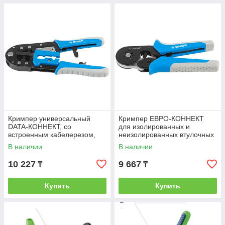
Кримпер универсальный
Кримпер ЕВРО-КОННЕКТ
DATA-КОННЕКТ, со
для изолированных и
встроенным кабелерезом,
неизолированных втулочных
съемником изоляции и
наконечников, с 4-
В наличии
В наличии
ограничителем, ЗУБР
хсторонней матрицей, ЗУБР
10 227
9 667
₸
₸
Купить
Купить