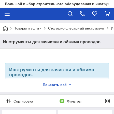
Большой выбор строительного оборудования и инструмен
Товары и услуги
Столярно-слесарный инструмент
И
Инструменты для зачистки и обжима проводов
Инструменты для зачистки и обжима
проводов.
Инструменты для зачистки и обжима
Показать всё
проводов - это профессиональные
инструменты, которые специализируются
для работы с электрическими проводами, они
удаляют изоляцию с концов проводов, также
Сортировка
0
Фильтры
они служат для разделки кабелей при
электромонтажных работах. Наши
инструменты оснащены двухкомпонентными