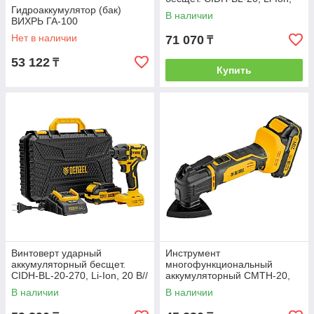
Гидроаккумулятор (бак)
20 В// Denzel
В наличии
ВИХРЬ ГА-100
Нет в наличии
71 070
₸
53 122
₸
Купить
Винтоверт ударный
Инструмент
аккумуляторный бесщет.
многофункциональный
CIDH-BL-20-270, Li-Ion, 20 В//
аккумуляторный CMTH-20,
Denzel
Li-Ion, 20 В// Denzel
В наличии
В наличии