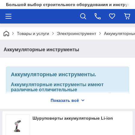
Большой выбор строительного оборудования и инструмен
Товары и услуги
Электроинструмент
Аккумуляторны
Аккумуляторные инструменты
Аккумуляторные инструменты.
Аккумуляторные инструменты имеют
различные отличительные
особенности: высокая мощность, малый вес
и удобность в обращении. Они предоставят
Показать всё
вам полную свободу движения и обеспечат
высокую производительность в каждом
классе напряжения. Также они славятся свой
Шуруповерты аккумуляторные Li-ion
удивительной мобильностью. Приобретя
данный инструмент, вы никогда не
встретитесь с такой проблемой, как "возня с