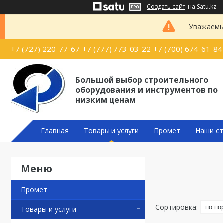
Создать сайт
на Satu.kz
Уважаемые
+7 (727) 220-77-67
+7 (777) 773-03-22
+7 (700) 674-61-84
Большой выбор строительного
оборудования и инструментов по
низким ценам
Главная
Товары и услуги
Промет
Наши ст
Промет
Товары и услуги