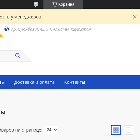
Корзина
ость у менеджеров.
пр. Суюнбая № 43, к 1, Алматы, Казахстан
ты
Доставка и оплата
Контакты
сы