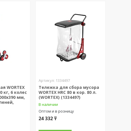
1334497
ная WORTEX
Тележка для сбора мусора
30 кг, 6 колес
WORTEX HRC 80 в кор. 80 л.
000х390 мм,
(WORTEX) (1334497)
упеней,
В наличии
Оптом и в розницу
24 332 ₸