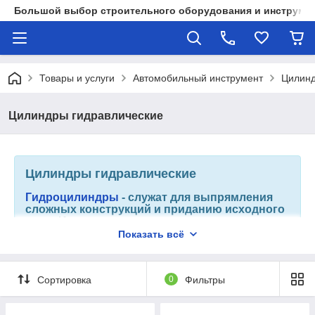
Большой выбор строительного оборудования и инструмен
Товары и услуги
Автомобильный инструмент
Цилинд
Цилиндры гидравлические
Цилиндры гидравлические
Гидроцилиндры
-
служат для выпрямления
сложных конструкций и приданию исходного
вида. Используются в промышленных целях,
а также в авто- и гаражных мастерских,
Показать всё
отраслях техники. Могут как растягивать, так и
стягивать необходимую деталь.
Сортировка
0
Фильтры