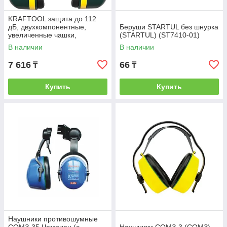
KRAFTOOL защита до 112
дБ, двухкомпонентные,
Беруши STARTUL без шнурка
увеличенные чашки,
(STARTUL) (ST7410-01)
защитные наушники с мягким
В наличии
В наличии
оголовьем (11360)
7 616
66
₸
₸
Купить
Купить
Наушники противошумные