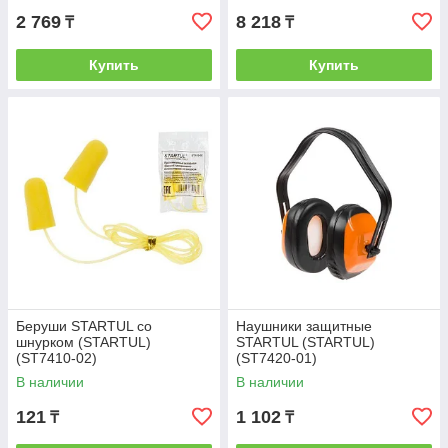
2 769
8 218
₸
₸
Купить
Купить
Беруши STARTUL со
Наушники защитные
шнурком (STARTUL)
STARTUL (STARTUL)
(ST7410-02)
(ST7420-01)
В наличии
В наличии
121
1 102
₸
₸