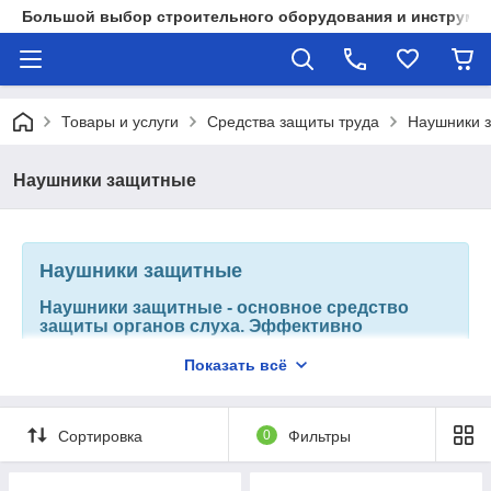
Большой выбор строительного оборудования и инструмен
Товары и услуги
Средства защиты труда
Наушники 
Наушники защитные
Наушники защитные
Наушники защитные - основное средство
защиты органов слуха. Эффективно
защищает пользователя от
производственного шума. Для большего
Показать всё
удобства оснащены мягкими окантовками,
которые не вызывают никакого
дискомфорта.
Сортировка
0
Фильтры