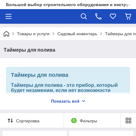
Большой выбор строительного оборудования и инструмен
Товары и услуги
Садовый инвентарь
Таймеры для п
Таймеры для полива
Таймеры для полива
Таймеры для полива - это прибор, который
будет незаменим, если нет возможности
поливать огороды или сад в указанное время,
когда они этого требуют. Он
Показать всё
способен подавать жидкость каждый день в
назначенное время. Данным прибором легко
управлять, так что задать нужные параметры
Сортировка
0
Фильтры
будет просто.
Имеют ряд преимуществ: