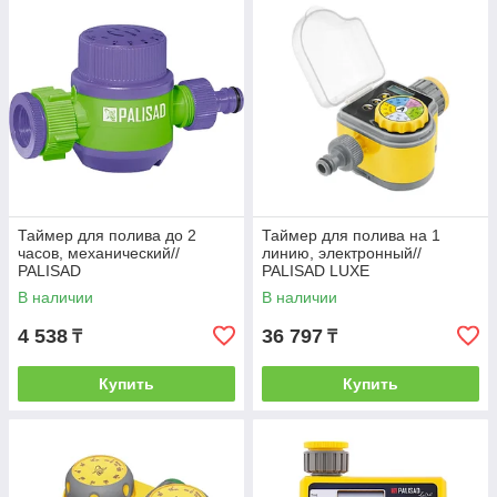
Интенсивная работа - продолжительность
работы достигает до 180 минут.
Долговечность - прослужат длительный срок
за счет встроенных крышек, прикрывающие
регуляторы.
Удобство - все кнопки и панели выделены
яркими цветами, так что даже людям с плохим
зрением не составит труда пользоваться
данным прибором.
Экономия энергии - несмотря на саму
конструкцию, сами таймеры не потребляют
много энергии.
Таймер для полива до 2
Таймер для полива на 1
часов, механический//
линию, электронный//
PALISAD
PALISAD LUXE
В наличии
В наличии
4 538
36 797
₸
₸
Купить
Купить