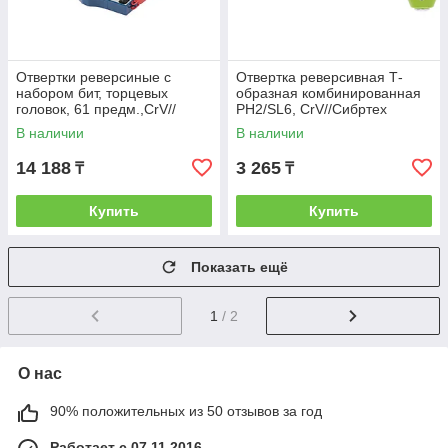
Отвертки реверсиные с
Отвертка реверсивная Т-
набором бит, торцевых
образная комбинированная
головок, 61 предм.,CrV//
PH2/SL6, CrV//Сибртех
Сибртех
В наличии
В наличии
14 188
3 265
₸
₸
Купить
Купить
Показать ещё
1
/ 2
О нас
90% положительных из 50 отзывов за год
Работает с 07.11.2016