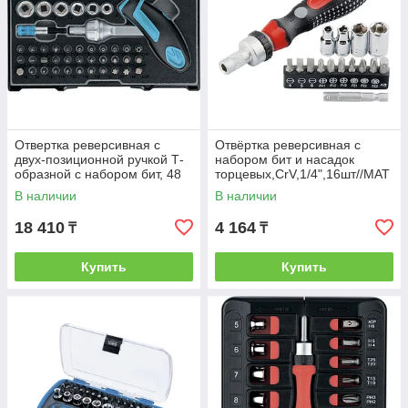
Отвертка реверсивная с
Отвёртка реверсивная с
двух-позиционной ручкой Т-
набором бит и насадок
образной с набором бит, 48
торцевых,CrV,1/4",16шт//MAT
шт., S2//Gross
RIX
В наличии
В наличии
18 410
4 164
₸
₸
Купить
Купить