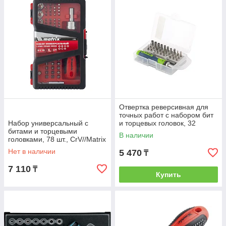
направления. Рукоять из двухкомпонентного
материала не скользит в руке.
Отвертка реверсивная для
точных работ с набором бит
Набор универсальный с
и торцевых головок, 32
битами и торцевыми
предм., CrV//Сибртех
В наличии
головками, 78 шт., CrV//Matrix
Нет в наличии
5 470
₸
7 110
₸
Купить