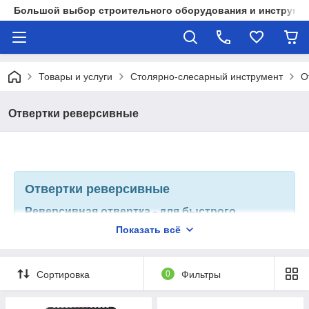
Большой выбор строительного оборудования и инструмен
Товары и услуги
Столярно-слесарный инструмент
О
Отвертки реверсивные
Отвертки реверсивные
Реверсивная отвертка - для быстрого
откручивания и закручивания крепежа.
Показать всё
Незаменима при сборке мебели или в
авторемонте – везде, где надо откручивать
болты и гайки в труднодоступных местах.
Является удобным и многофункциональным
Сортировка
0
Фильтры
приспособлением для работы с резьбовыми
соединениями. Реверс позволяет
использовать инструмент в обоих