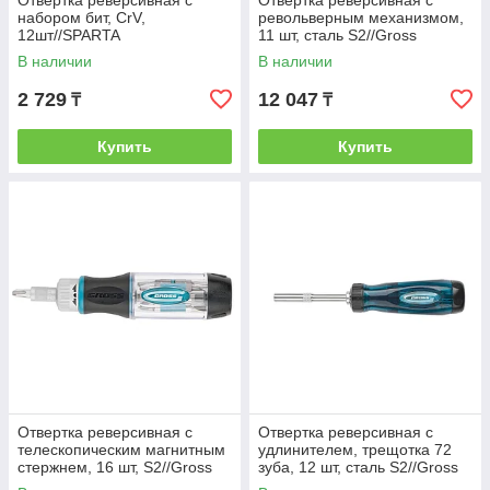
Отвертка реверсивная с
Отвертка реверсивная с
набором бит, CrV,
револьверным механизмом,
12шт//SPARTA
11 шт, сталь S2//Gross
В наличии
В наличии
2 729
12 047
₸
₸
Купить
Купить
Отвертка реверсивная с
Отвертка реверсивная с
телескопическим магнитным
удлинителем, трещотка 72
стержнем, 16 шт, S2//Gross
зуба, 12 шт, сталь S2//Gross