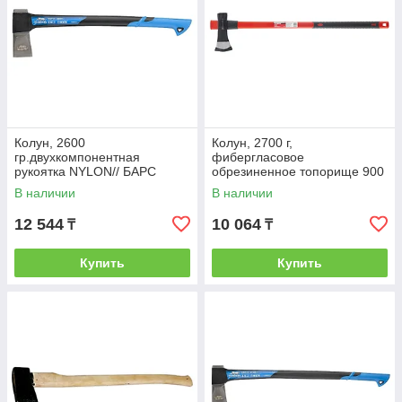
Колун, 2600
Колун, 2700 г,
гр.двухкомпонентная
фибергласовое
рукоятка NYLON// БАРС
обрезиненное топорище 900
мм// MATRIX
В наличии
В наличии
12 544
10 064
₸
₸
Купить
Купить