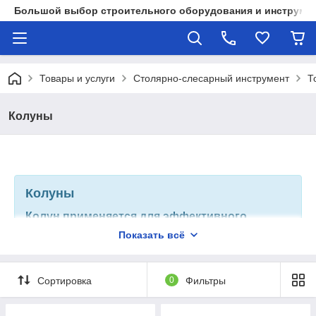
Большой выбор строительного оборудования и инструмен
Товары и услуги
Столярно-слесарный инструмент
Т
Колуны
Колуны
Колун применяется для эффективного
раскола толстых сучьев и поленьев. Он имеет
Показать всё
кованую рабочую часть с деревянной
рукоятью. На тыльной стороне колуна
находится наковаленка - для нанесения
ударов кувалдой.
Сортировка
0
Фильтры