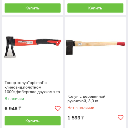
Купить
Купить
Топор-колун''optimal''с
клиновид.полотном
1000г,фиберглас.двухкомп.то
порище 400мм//MATRIX
Колун с деревянной
В наличии
рукояткой, 3,0 кг
Нет в наличии
6 946
₸
1 593
₸
Купить