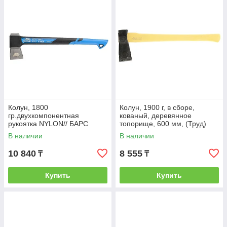
Колун, 1800
Колун, 1900 г, в сборе,
гр.двухкомпонентная
кованый, деревянное
рукоятка NYLON// БАРС
топорище, 600 мм, (Труд)
г.Вача// Россия
В наличии
В наличии
10 840
8 555
₸
₸
Купить
Купить