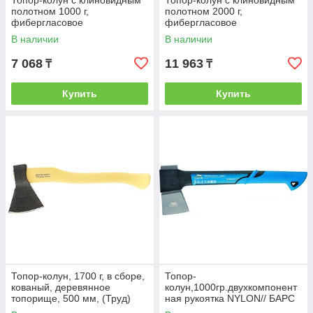
Топор-колун с клиновидным
Топор-колун с клиновидным
полотном 1000 г,
полотном 2000 г,
фибергласовое
фибергласовое
двухкомпонентное топорище
обрезиненное топорище 880
В наличии
В наличии
380 мм// MATRIX
мм// MATRIX
7 068
11 963
₸
₸
Купить
Купить
Топор-колун, 1700 г, в сборе,
Топор-
кованый, деревянное
колун,1000гр.двухкомпонент
топорище, 500 мм, (Труд)
ная рукоятка NYLON// БАРС
г.Вача// Россия