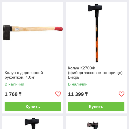
Колун К2700Ф
Колун с деревянной
(фиберглассовое топорище)
рукояткой, 4,0кг
Вихрь
В наличии
В наличии
1 768
11 399
₸
₸
Купить
Купить