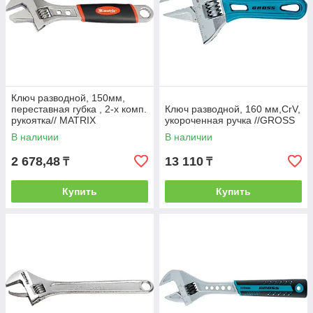
Ключ разводной, 150мм,
переставная губка , 2-х комп.
Ключ разводной, 160 мм,CrV,
рукоятка// MATRIX
укороченная ручка //GROSS
В наличии
В наличии
2 678,48
13 110
₸
₸
Купить
Купить