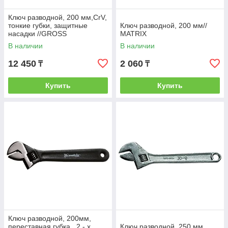
Ключ разводной, 200 мм,CrV,
тонкие губки, защитные
Ключ разводной, 200 мм//
насадки //GROSS
MATRIX
В наличии
В наличии
12 450
2 060
₸
₸
Купить
Купить
Ключ разводной, 200мм,
переставная губка , 2 - х
Ключ разводной, 250 мм