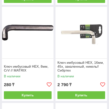
Ключ имбусовый HEX, 16мм,
Ключ имбусовый HEX, 8мм,
45x, закаленный, никель//
CrV // MATRIX
Сибртех
В наличии
В наличии
280
2 790
₸
₸
Купить
Купить