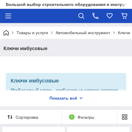
Большой выбор строительного оборудования и инструмен
Товары и услуги
Автомобильный инструмент
Ключи
Ключи имбусовые
Ключи имбусовые
Имбусовый ключ
- имбусовые ключи широко
используются для сборки мебели, ремонта
Показать всё
велосипедов, автомобилей и прочих
слесарных работ. Как и все остальные виды
ключей, имбусовые изготавливаются из
углеродистой закаленной,
Сортировка
0
Фильтры
хромованадиевой стали S2.