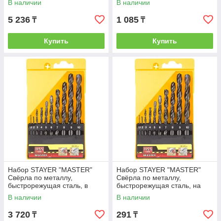
В наличии
В наличии
5 236
1 085
₸
₸
Купить
Купить
Набор STAYER "MASTER"
Набор STAYER "MASTER"
Свёрла по металлу,
Свёрла по металлу,
быстрорежущая сталь, в
быстрорежущая сталь, на
пласт. боксе, 19шт
карточке, 5, 6, 8мм, 3шт
В наличии
В наличии
3 720
291
₸
₸