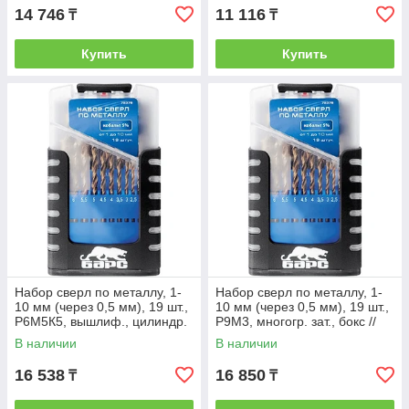
14 746
11 116
₸
₸
Купить
Купить
Набор сверл по металлу, 1-
Набор сверл по металлу, 1-
10 мм (через 0,5 мм), 19 шт.,
10 мм (через 0,5 мм), 19 шт.,
Р6М5К5, вышлиф., цилиндр.
Р9М3, многогр. зат., бокс //
хвост, бокc// БАРС
БАРС
В наличии
В наличии
16 538
16 850
₸
₸