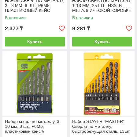
НАБОР СВЕРЛ ПО МЕТАЛЛУ,
НАБОР СВЕРЛ ПО МЕТАЛЛУ,
2 - 8 ММ, 6 ШТ., Р6М5,
1-13 ММ, 25 ШТ., HSS, В
ПЛАСТИКОВЫЙ КЕЙС
МЕТАЛЛИЧЕСКОЙ КОРОБКЕ
СИБРТЕХ
СИБРТЕХ
В наличии
В наличии
2 377
9 281
₸
₸
Купить
Купить
Набор сверл по металлу, 3-
Набор STAYER "MASTER"
10 мм, 8 шт., Р6М5,
Свёрла по металлу,
пластиковый кейс //
быстрорежущая сталь, 13шт
СИБРТЕХ