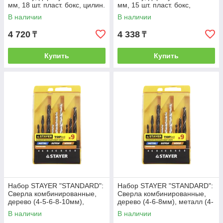
мм, 18 шт. пласт. бокс, цилин.
мм, 15 шт. пласт. бокс,
хвост.// SPARTA
цилин.хвостовик// SPARTA
В наличии
В наличии
4 720
4 338
₸
₸
Купить
Купить
Набор STAYER "STANDARD":
Набор STAYER "STANDARD":
Сверла комбинированные,
Сверла комбинированные,
дерево (4-5-6-8-10мм),
дерево (4-6-8мм), металл (4-
металл (2-3-4-6-8мм), бетон
6-8мм), бетон (4-6-8мм), 9
В наличии
В наличии
(4-5-6-8-1
предме