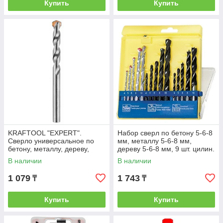
Купить
Купить
KRAFTOOL "EXPERT".
Набор сверл по бетону 5-6-8
Сверло универсальное по
мм, металлу 5-6-8 мм,
бетону, металлу, дереву,
дереву 5-6-8 мм, 9 шт. цилин.
цилиндрический хвостовик, 8
хвостовик// Sparta
В наличии
В наличии
х 120 мм
1 079
1 743
₸
₸
Купить
Купить