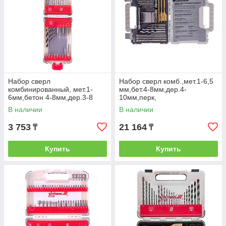
Набор сверл
Набор сверл комб.,мет.1-6,5
комбинированный, мет.1-
мм,бет.4-8мм,дер.4-
6мм,бетон 4-8мм,дер.3-8
10мм,перк,
мм,биты 22шт,адаптер,
бит.20шт,адап,гол.2шт,зенк,50
В наличии
В наличии
44пр.// Matrix
пр.// Matrix
3 753
21 164
₸
₸
Купить
Купить