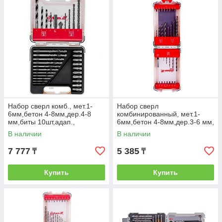
Набор сверл комб., мет.1-
Набор сверл
6мм,бетон 4-8мм,дер.4-8
комбинированный, мет.1-
мм,биты 10шт,адап.,
6мм,бетон 4-8мм,дер.3-6 мм,
зенковка, 31пр., PRO// Matrix
биты 16шт,адаптер, 32пр.//
В наличии
В наличии
Matrix
7 777
5 385
₸
₸
Купить
Купить