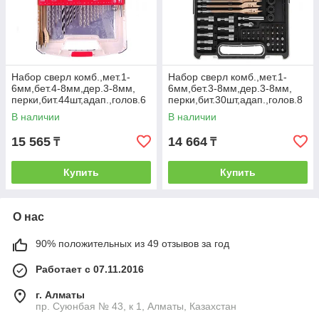
Набор сверл комб.,мет.1-
Набор сверл комб.,мет.1-
6мм,бет.4-8мм,дер.3-8мм,
6мм,бет.3-8мм,дер.3-8мм,
перки,бит.44шт,адап.,голов.6
перки,бит.30шт,адап.,голов.8
шт,75пр., PRO// Matrix
шт,71пр., PRO// Matrix
В наличии
В наличии
15 565
14 664
₸
₸
Купить
Купить
О нас
90% положительных из 49 отзывов за год
Работает с 07.11.2016
г. Алматы
пр. Суюнбая № 43, к 1, Алматы, Казахстан