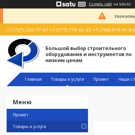
Создать сайт
на Satu.kz
Уважаемые
+7 (727) 220-77-67
+7 (777) 773-03-22
+7 (700) 674-61-84
Большой выбор строительного
оборудования и инструментов по
низким ценам
Главная
Товары и услуги
Промет
Наши ст
Промет
Товары и услуги