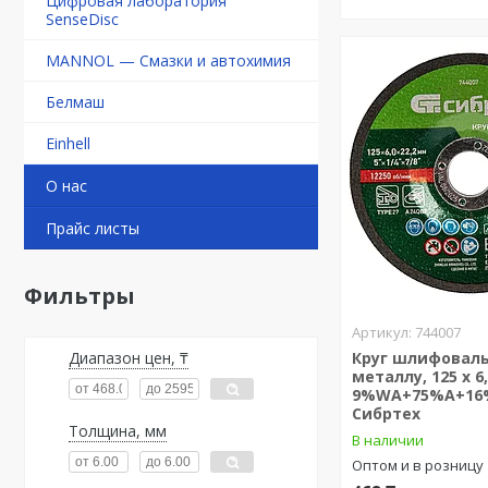
Цифровая лаборатория
SenseDisc
MANNOL — Смазки и автохимия
Белмаш
Einhell
О нас
Прайс листы
Фильтры
744007
Круг шлифовал
Диапазон цен, ₸
металлу, 125 х 6,
9%WA+75%A+16
Сибртех
Толщина, мм
В наличии
Оптом и в розницу