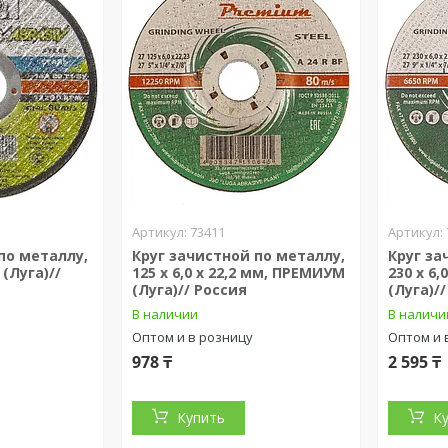
73411
по металлу,
Круг зачистной по металлу,
Круг за
 (Луга)//
125 х 6,0 х 22,2 мм, ПРЕМИУМ
230 х 6
(Луга)// Россия
(Луга)/
В наличии
В наличи
Оптом и в розницу
Оптом и 
978 ₸
2 595 ₸
Купить
К