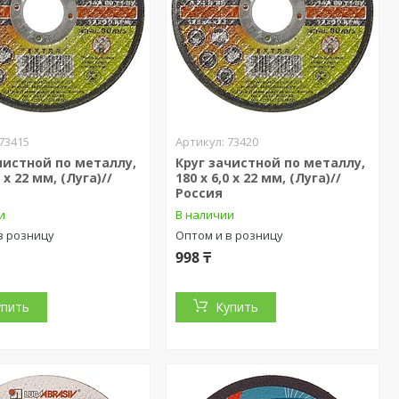
73415
73420
чистной по металлу,
Круг зачистной по металлу,
0 х 22 мм, (Луга)//
180 х 6,0 х 22 мм, (Луга)//
Россия
и
В наличии
в розницу
Оптом и в розницу
998 ₸
упить
Купить