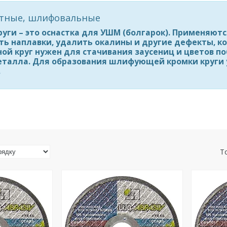
стные, шлифовальные
руги
– это оснастка для УШМ (болгарок). Применяютс
ть наплавки, удалить окалины и другие дефекты, ко
тной круг нужен для стачивания заусениц и цветов 
еталла. Для образования шлифующей кромки круги у
.