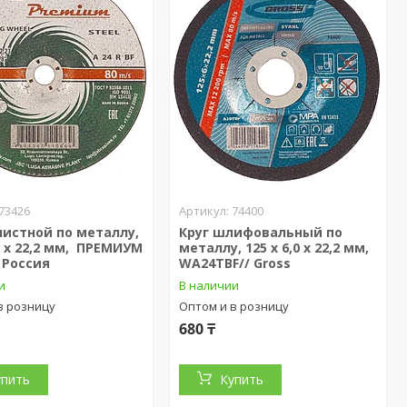
73426
74400
чистной по металлу,
Круг шлифовальный по
,0 х 22,2 мм, ПРЕМИУМ
металлу, 125 х 6,0 х 22,2 мм,
/ Россия
WA24TBF// Gross
и
В наличии
в розницу
Оптом и в розницу
680 ₸
упить
Купить