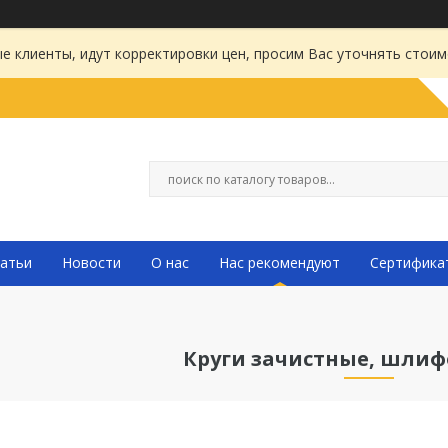
 клиенты, идут корректировки цен, просим Вас уточнять стоим
атьи
Новости
О нас
Нас рекомендуют
Сертифика
Круги зачистные, шли