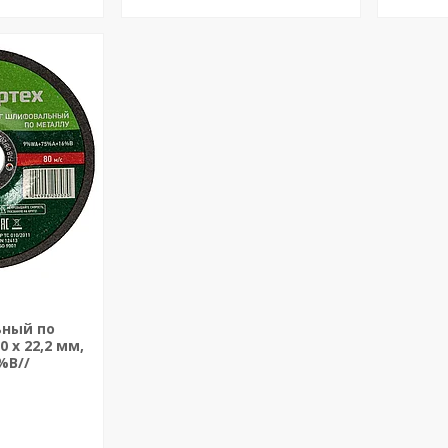
ьный по
0 х 22,2 мм,
%B//