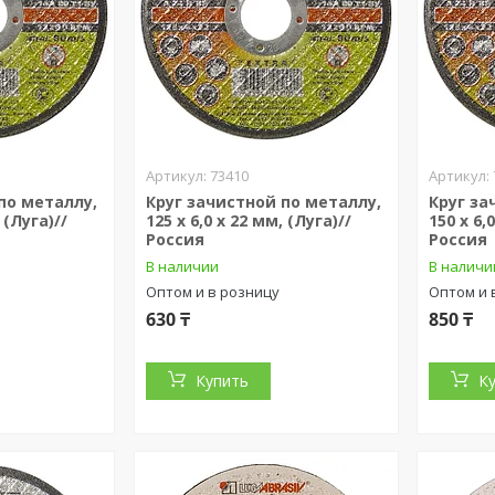
73410
по металлу,
Круг зачистной по металлу,
Круг за
 (Луга)//
125 х 6,0 х 22 мм, (Луга)//
150 х 6,
Россия
Россия
В наличии
В наличи
Оптом и в розницу
Оптом и 
630 ₸
850 ₸
Купить
К