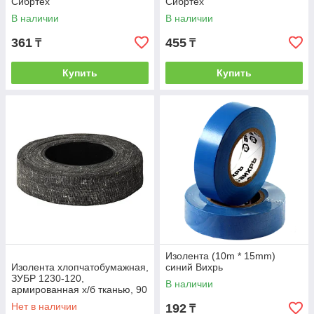
Сибртех
Сибртех
В наличии
В наличии
361
455
₸
₸
Купить
Купить
Изолента (10m * 15mm)
Изолента хлопчатобумажная,
синий Вихрь
ЗУБР 1230-120,
В наличии
армированная х/б тканью, 90
г, черная
Нет в наличии
192
₸