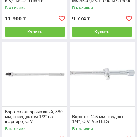
6.8,GMC-7.0 (вал d
МК-9500,МК-11000,МК-13000
25*25*185) (комп.2 шт.)
,МК-15000 (шестиг.d
В наличии
В наличии
32*32*185) (комп.2 шт.)
11 900
9 774
₸
₸
Купить
Купить
Вороток однорычажный, 380
мм, с квадратом 1/2" на
Вороток, 115 мм, квадрат
шарнире, CrV,
1/4", CrV, // STELS
хромированный// MATRIX
В наличии
В наличии
MASTER