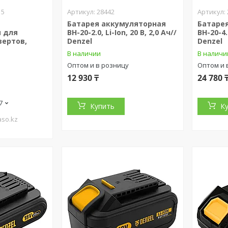
15
28442
Батарея аккумуляторная
Батаре
 для
BH-20-2.0, Li-Ion, 20 В, 2,0 Ач//
BH-20-4.0
ертов,
Denzel
Denzel
В наличии
В наличи
Оптом и в розницу
Оптом и 
12 930 ₸
24 780 
7
Купить
К
aso.kz