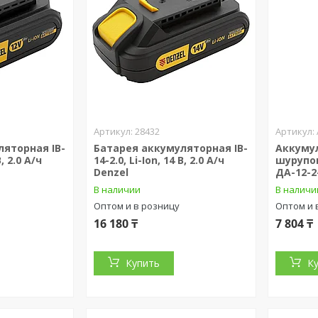
28432
ляторная IB-
Батарея аккумуляторная IB-
Аккумул
В, 2.0 А/ч
14-2.0, Li-Ion, 14 В, 2.0 А/ч
шурупов
Denzel
ДА-12-2
В наличии
В наличи
Оптом и в розницу
Оптом и 
16 180 ₸
7 804 ₸
Купить
К