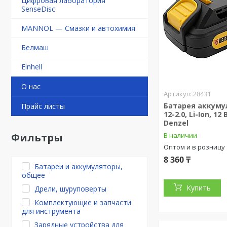
Цифровая лаборатория
SenseDisc
MANNOL — Смазки и автохимия
Белмаш
Einhell
О нас
28431
Батарея аккуму
Прайс листы
12-2.0, Li-Ion, 12 
Denzel
В наличии
Фильтры
Оптом и в розницу
8 360 ₸
Батареи и аккумуляторы,
общее
Купить
Дрели, шуруповерты
Комплектующие и запчасти
для инструмента
Зарядные устройства для