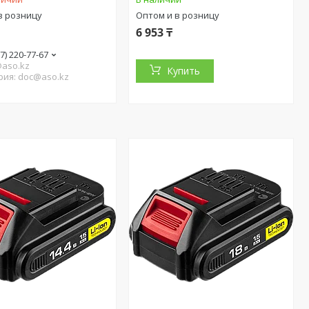
в розницу
Оптом и в розницу
6 953 ₸
27) 220-77-67
@aso.kz
Купить
рия: doc@aso.kz