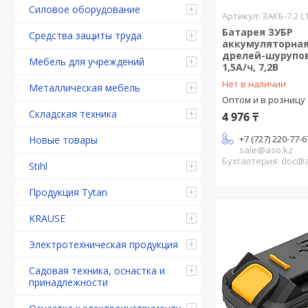
Силовое оборудование
ЗАКБ-7.2 L
Батарея ЗУБР
Средства защиты труда
аккумуляторная
дрелей-шурупов
Мебель для учреждений
1,5А/ч, 7,2В
Нет в наличии
Металлическая мебель
Оптом и в розницу
Складская техника
4 976 ₸
+7 (727) 220-77-6
Новые товары
sale@aso.kz
Бухгалтерия: doc@
Stihl
Продукция Tytan
KRAUSE
Электротехническая продукция
Садовая техника, оснастка и
принадлежности