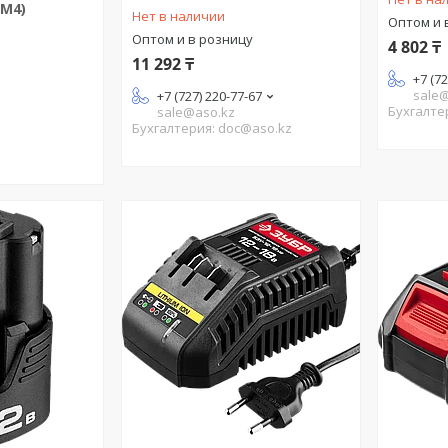
НМ4)
Нет в наличии
Оптом и 
Оптом и в розницу
4 802 ₸
11 292 ₸
+7 (7
sale
+7 (727) 220-77-67
Бухгалте
sale@aso.kz
Бухгалтерия: doc@aso.kz