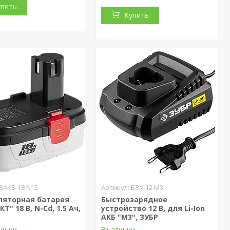
упить
Купить
ЗАКБ-18 N15
БЗУ-12 М3
ляторная батарея
Быстрозарядное
Т" 18 В, N-Cd, 1.5 Ач,
устройство 12 В, для Li-Ion
АКБ "М3", ЗУБР
личии
В наличии