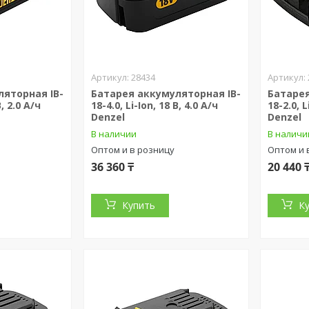
28434
ляторная IB-
Батарея аккумуляторная IB-
Батарея
В, 2.0 А/ч
18-4.0, Li-Ion, 18 В, 4.0 А/ч
18-2.0, L
Denzel
Denzel
В наличии
В наличи
Оптом и в розницу
Оптом и 
36 360 ₸
20 440 
Купить
К