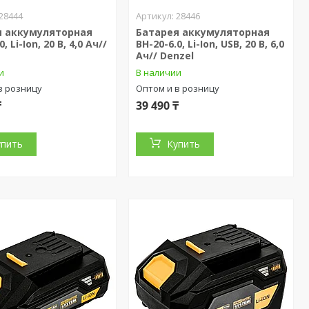
28444
28446
я аккумуляторная
Батарея аккумуляторная
, Li-Ion, 20 В, 4,0 Ач//
BH-20-6.0, Li-Ion, USB, 20 В, 6,0
Ач// Denzel
и
В наличии
в розницу
Оптом и в розницу
₸
39 490 ₸
упить
Купить