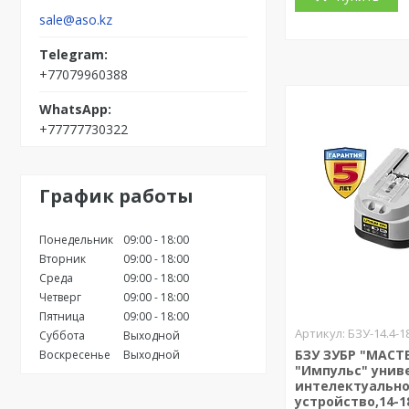
sale@aso.kz
+77079960388
+77777730322
График работы
Понедельник
09:00
18:00
Вторник
09:00
18:00
Среда
09:00
18:00
Четверг
09:00
18:00
Пятница
09:00
18:00
БЗУ-14.4-1
Суббота
Выходной
БЗУ ЗУБР "МАСТ
Воскресенье
Выходной
"Импульс" унив
интелектуально
устройство,14-1