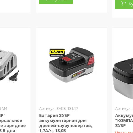
К
8 М4
ЗАКБ-18 L17
ЕР"
Батарея ЗУБР
Аккуму
ерсальное
аккумуляторная для
"КОМПАК
е зарядное
дрелей-шуруповертов,
ЗУБР
8 В для
1,7А/ч, 18,0В
Нет в на