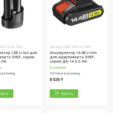
Акб-12-ли 15м1
АКБ-14.4-Ли 15М1
ятор 12В Li-lon для
Аккумулятор 14.4В Li-lon
ерта ЗУБР, серии
для шуруповерта ЗУБР,
-Ли
серии ДА-14.4-2-Ли
и
В наличии
в розницу
Оптом и в розницу
8 026 ₸
упить
Купить