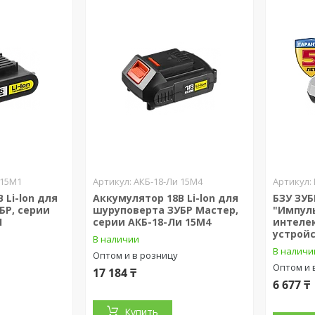
 15М1
АКБ-18-Ли 15М4
 Li-lon для
Аккумулятор 18В Li-lon для
БЗУ ЗУБ
БР, серии
шуруповерта ЗУБР Мастер,
"Импул
1
серии АКБ-18-Ли 15М4
интеле
устройс
В наличии
В наличи
Оптом и в розницу
Оптом и 
17 184 ₸
6 677 ₸
Купить