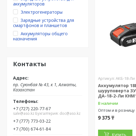
аккумуляторов
Электрогенераторы
Зарядные устройства для
смартфонов и планшетов
Аккумуляторы общего
назначения
Контакты
АКБ-18-Ли
пр. Суюнбая № 43, к 1, Алматы,
Аккумулятор 18В
Казахстан
шуруповерта ЗУ
ДА-18-2-Ли КНМ
В наличии
+7 (727) 220-77-67
Оптом и в розницу
sale@aso.kz Бухгалтерия: doc@aso.kz
9 375 ₸
+7 (777) 773-03-22
+7 (700) 674-61-84
Купить