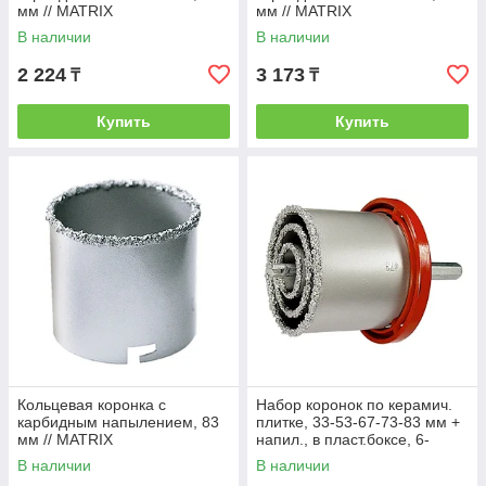
мм // MATRIX
мм // MATRIX
В наличии
В наличии
2 224
3 173
₸
₸
Купить
Купить
Кольцевая коронка с
Набор коронок по керамич.
карбидным напылением, 83
плитке, 33-53-67-73-83 мм +
мм // MATRIX
напил., в пласт.боксе, 6-
гран.хвост.// MATRIX
В наличии
В наличии