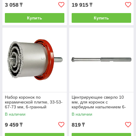
3 058
19 915
₸
₸
Купить
Купить
Набор коронок по
Центрирующее сверло 10
керамической плитке, 33-53-
мм, для коронок с
67-73 мм, 6-гранный
карбидным напылением 6-
хвостовик// MATRIX
гран. хвостовик// MATRIX
В наличии
В наличии
9 459
819
₸
₸