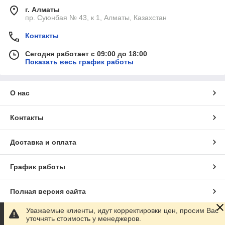
г. Алматы
пр. Суюнбая № 43, к 1, Алматы, Казахстан
Контакты
Сегодня работает с 09:00 до 18:00
Показать весь график работы
О нас
Контакты
Доставка и оплата
График работы
Полная версия сайта
Уважаемые клиенты, идут корректировки цен, просим Вас
Сайт создан на маркетплейсе
Satu.kz
уточнять стоимость у менеджеров.