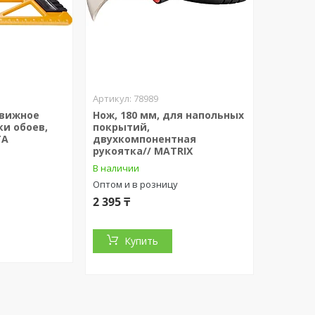
78989
движное
Нож, 180 мм, для напольных
ки обоев,
покрытий,
TA
двухкомпонентная
рукоятка// MATRIX
В наличии
Оптом и в розницу
2 395 ₸
Купить