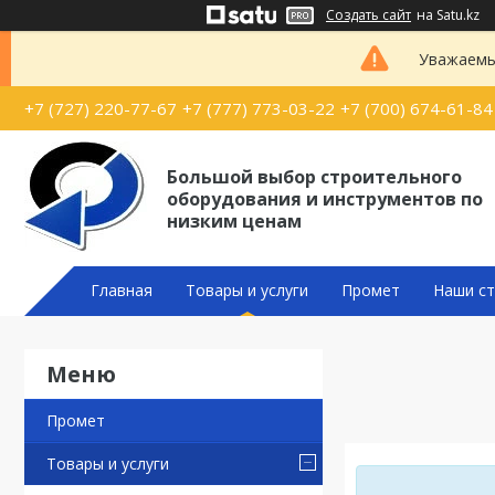
Создать сайт
на Satu.kz
Уважаемые
+7 (727) 220-77-67
+7 (777) 773-03-22
+7 (700) 674-61-84
Большой выбор строительного
оборудования и инструментов по
низким ценам
Главная
Товары и услуги
Промет
Наши ст
Промет
Товары и услуги