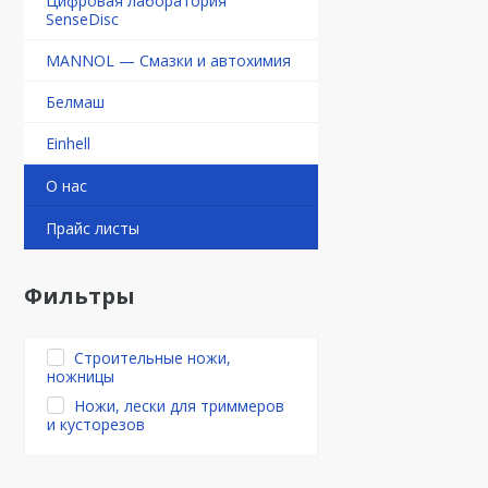
Цифровая лаборатория
SenseDisc
MANNOL — Смазки и автохимия
Белмаш
Einhell
О нас
Прайс листы
Фильтры
Строительные ножи,
ножницы
Ножи, лески для триммеров
и кусторезов