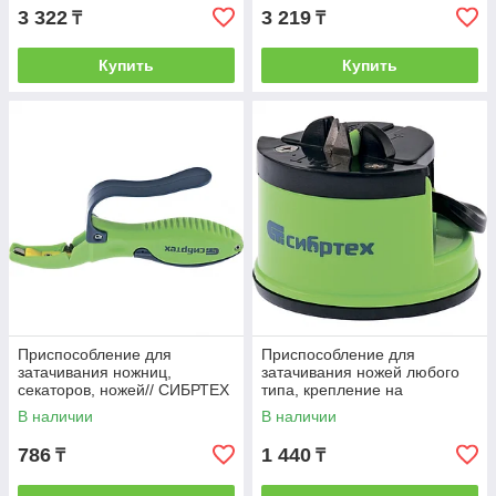
3 322
3 219
₸
₸
Купить
Купить
Приспособление для
Приспособление для
затачивания ножниц,
затачивания ножей любого
секаторов, ножей// СИБРТЕХ
типа, крепление на
присоске// СИБРТЕХ
В наличии
В наличии
786
1 440
₸
₸