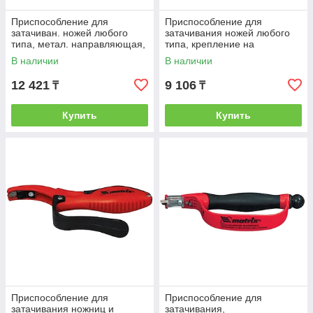
Приспособление для
Приспособление для
затачиван. ножей любого
затачивания ножей любого
типа, метал. направляющая,
типа, крепление на
крепление на присоске//
присоске// MATRIX
В наличии
В наличии
MATRIX
12 421
9 106
₸
₸
Купить
Купить
Приспособление для
Приспособление для
затачивания ножниц и
затачивания,