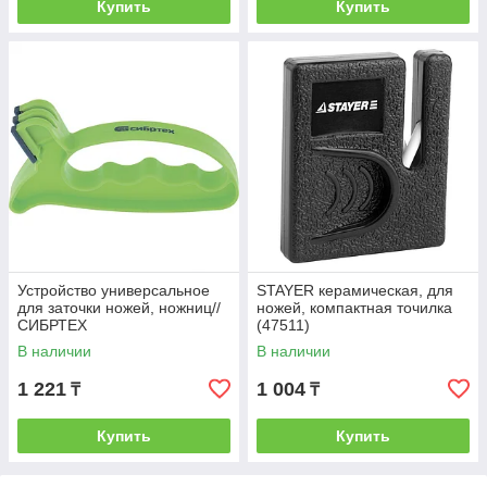
Купить
Купить
Устройство универсальное
STAYER керамическая, для
для заточки ножей, ножниц//
ножей, компактная точилка
СИБРТЕХ
(47511)
В наличии
В наличии
1 221
1 004
₸
₸
Купить
Купить