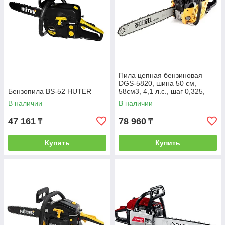
Пила цепная бензиновая
DGS-5820, шина 50 см,
Бензопила BS-52 HUTER
58см3, 4,1 л.с., шаг 0,325,
паз 1,5 мм, 76 зв// Denzel
В наличии
В наличии
47 161
78 960
₸
₸
Купить
Купить