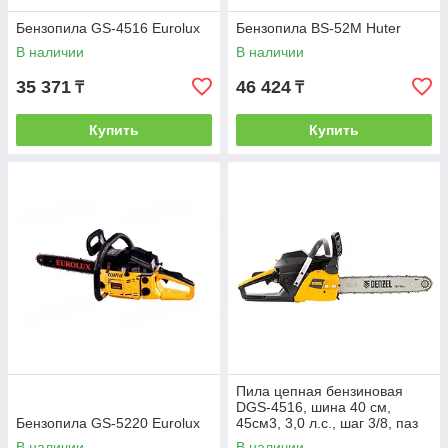
Бензопила GS-4516 Eurolux
Бензопила BS-52M Huter
В наличии
В наличии
35 371
46 424
₸
₸
Купить
Купить
Пила цепная бензиновая
DGS-4516, шина 40 см,
Бензопила GS-5220 Eurolux
45см3, 3,0 л.с., шаг 3/8, паз
1,3 мм, 57 зв// Denzel
В наличии
В наличии