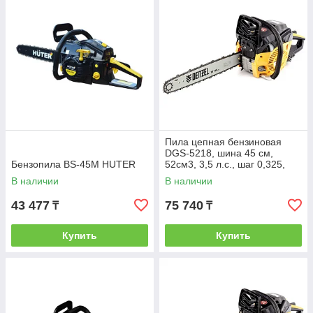
Пила цепная бензиновая
DGS-5218, шина 45 см,
Бензопила BS-45M HUTER
52см3, 3,5 л.с., шаг 0,325,
паз 1,5 мм, 72 зв// Denzel
В наличии
В наличии
43 477
75 740
₸
₸
Купить
Купить