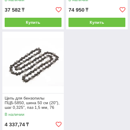
37 582
74 950
₸
₸
Купить
Купить
Цепь для бензопилы
ПЦБ-5850, шина 50 см (20"),
шаг 0,325", паз 1,5 мм, 76
звеньев// Сибртех
В наличии
4 337,74
₸