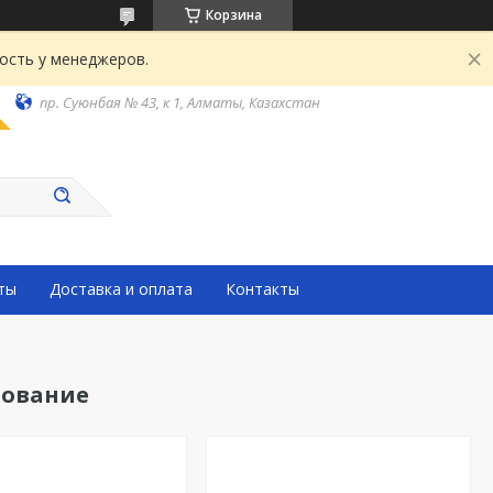
Корзина
ость у менеджеров.
пр. Суюнбая № 43, к 1, Алматы, Казахстан
ты
Доставка и оплата
Контакты
дование