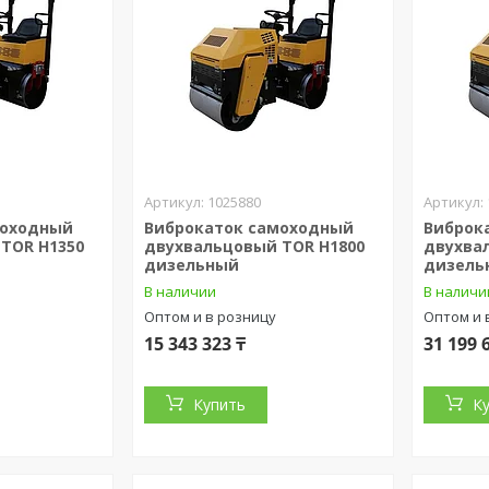
1025880
моходный
Виброкаток самоходный
Виброк
TOR H1350
двухвальцовый TOR H1800
двухвал
дизельный
дизель
В наличии
В наличи
Оптом и в розницу
Оптом и 
15 343 323 ₸
31 199 
Купить
К