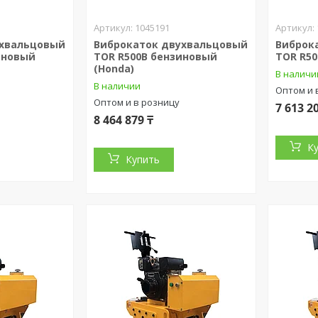
1045191
ухвальцовый
Виброкаток двухвальцовый
Виброк
иновый
TOR R500B бензиновый
TOR R5
(Honda)
В наличи
В наличии
Оптом и 
Оптом и в розницу
7 613 2
8 464 879 ₸
К
Купить