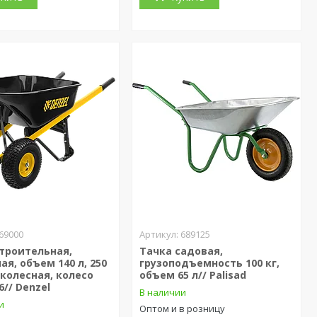
69000
689125
троительная,
Тачка садовая,
ая, объем 140 л, 250
грузоподъемность 100 кг,
хколесная, колесо
объем 65 л// Palisad
6// Denzel
В наличии
и
Оптом и в розницу