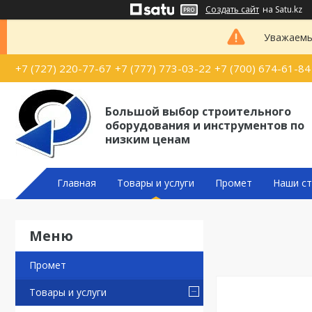
Создать сайт
на Satu.kz
Уважаемые
+7 (727) 220-77-67
+7 (777) 773-03-22
+7 (700) 674-61-84
Большой выбор строительного
оборудования и инструментов по
низким ценам
Главная
Товары и услуги
Промет
Наши ст
Промет
Товары и услуги