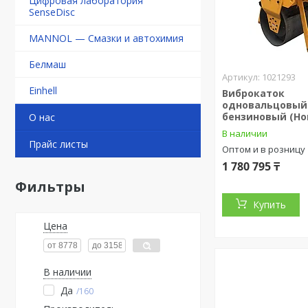
Цифровая лаборатория
SenseDisc
MANNOL — Смазки и автохимия
Белмаш
1021293
Einhell
Виброкаток
одновальцовый 
бензиновый (Ho
О нас
В наличии
Прайс листы
Оптом и в розницу
1 780 795 ₸
Фильтры
Купить
Цена
В наличии
Да
160