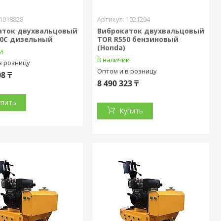
1018828
1021294
аток двухвальцовый
Виброкаток двухвальцовый
00C дизельный
TOR R550 бензиновый
(Honda)
и
В наличии
в розницу
Оптом и в розницу
08 ₸
8 490 323 ₸
упить
Купить