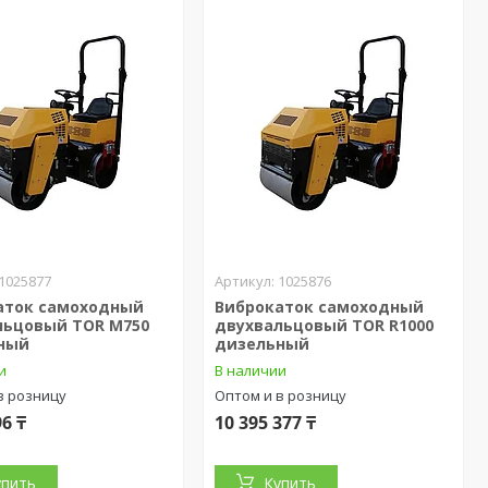
1025877
1025876
аток самоходный
Виброкаток самоходный
льцовый TOR M750
двухвальцовый TOR R1000
ный
дизельный
и
В наличии
в розницу
Оптом и в розницу
96 ₸
10 395 377 ₸
упить
Купить