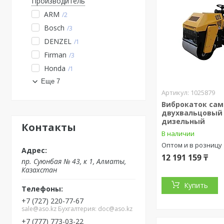
Производитель
ARM
2
Bosch
3
DENZEL
1
Firman
3
Honda
1
Еще 7
1025879
Виброкаток са
двухвальцовый 
дизельный
Контакты
В наличии
Оптом и в розницу
12 191 159 ₸
пр. Суюнбая № 43, к 1, Алматы,
Казахстан
Купить
+7 (727) 220-77-67
sale@aso.kz Бухгалтерия: doc@aso.kz
+7 (777) 773-03-22