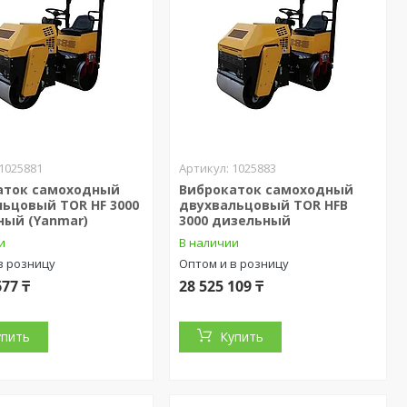
1025881
1025883
аток самоходный
Виброкаток самоходный
ьцовый TOR HF 3000
двухвальцовый TOR HFB
ный (Yanmar)
3000 дизельный
и
В наличии
в розницу
Оптом и в розницу
677 ₸
28 525 109 ₸
упить
Купить