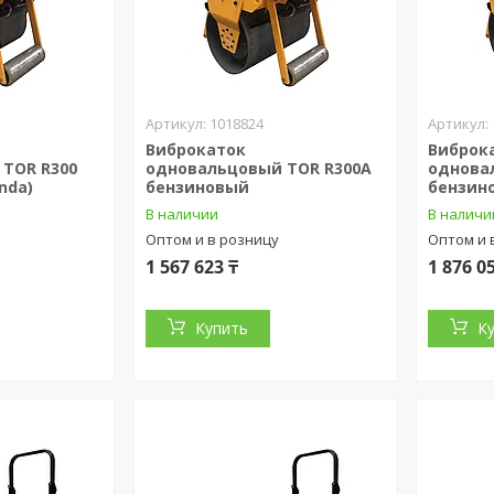
1018824
Виброкаток
Виброк
TOR R300
одновальцовый TOR R300A
однова
nda)
бензиновый
бензин
В наличии
В наличи
Оптом и в розницу
Оптом и 
1 567 623 ₸
1 876 0
Купить
К