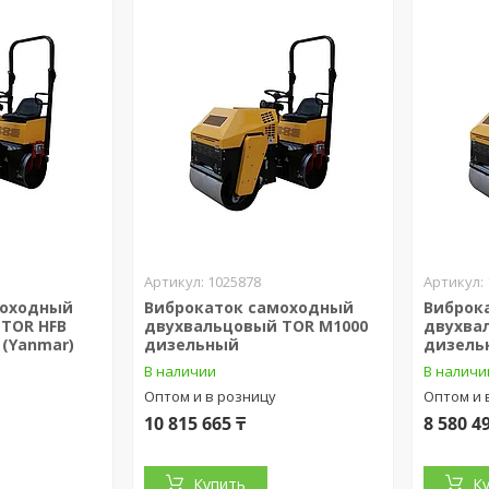
1025878
моходный
Виброкаток самоходный
Виброк
TOR HFB
двухвальцовый TOR M1000
двухва
 (Yanmar)
дизельный
дизель
В наличии
В наличи
Оптом и в розницу
Оптом и 
10 815 665 ₸
8 580 4
Купить
К