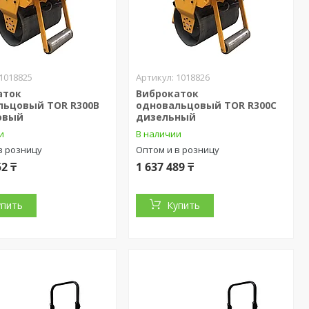
1018825
1018826
аток
Виброкаток
льцовый TOR R300B
одновальцовый TOR R300C
овый
дизельный
и
В наличии
в розницу
Оптом и в розницу
52 ₸
1 637 489 ₸
упить
Купить