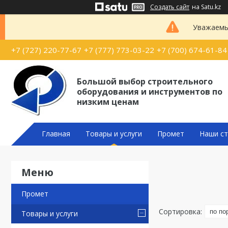
Создать сайт
на Satu.kz
Уважаемые
+7 (727) 220-77-67
+7 (777) 773-03-22
+7 (700) 674-61-84
Большой выбор строительного
оборудования и инструментов по
низким ценам
Главная
Товары и услуги
Промет
Наши ст
Промет
Товары и услуги