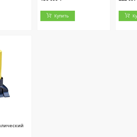
Купить
К
влический