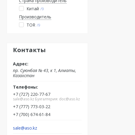
Страна производитель
Китай
9
Производитель
TOR
9
Контакты
пр. Суюнбая № 43, к 1, Алматы,
Казахстан
+7 (727) 220-77-67
sale@aso.kz Бухгалтерия: doc@aso.kz
+7 (777) 773-03-22
+7 (700) 674-61-84
sale@aso.kz