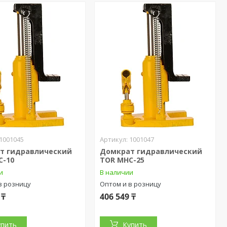
1001045
1001047
т гидравлический
Домкрат гидравлический
C-10
TOR MHC-25
и
В наличии
в розницу
Оптом и в розницу
 ₸
406 549 ₸
упить
Купить