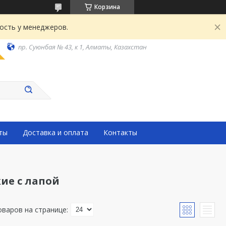
Корзина
ость у менеджеров.
пр. Суюнбая № 43, к 1, Алматы, Казахстан
ты
Доставка и оплата
Контакты
ие с лапой