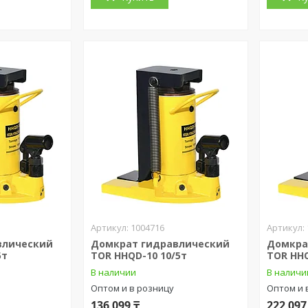
1004716
влический
Домкрат гидравлический
Домкра
5т
TOR HHQD-10 10/5т
TOR HHQ
В наличии
В наличи
Оптом и в розницу
Оптом и 
136 099 ₸
222 097