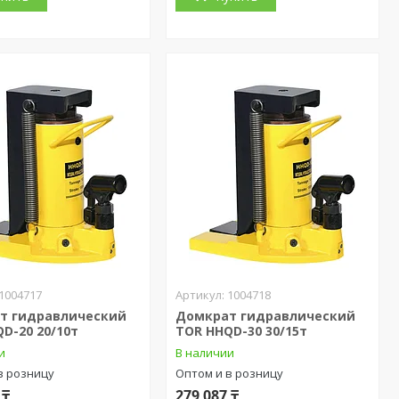
1004717
1004718
т гидравлический
Домкрат гидравлический
D-20 20/10т
TOR HHQD-30 30/15т
и
В наличии
в розницу
Оптом и в розницу
 ₸
279 087 ₸