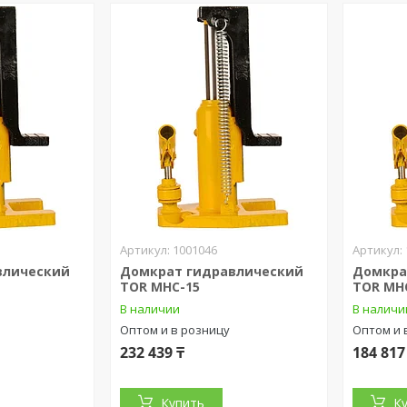
1001046
влический
Домкрат гидравлический
Домкра
TOR MHC-15
TOR MH
В наличии
В наличи
Оптом и в розницу
Оптом и 
232 439 ₸
184 817
Купить
К