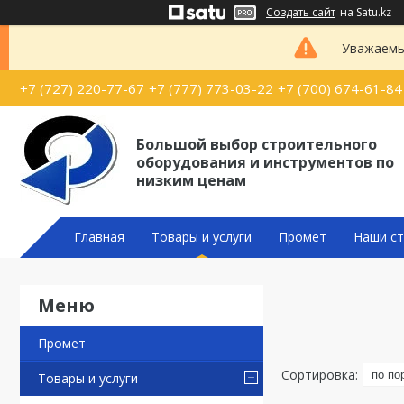
Создать сайт
на Satu.kz
Уважаемые
+7 (727) 220-77-67
+7 (777) 773-03-22
+7 (700) 674-61-84
Большой выбор строительного
оборудования и инструментов по
низким ценам
Главная
Товары и услуги
Промет
Наши ст
Промет
Товары и услуги