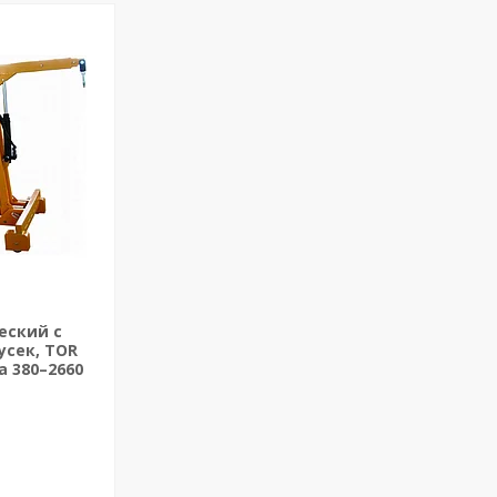
еский c
усек, TOR
а 380–2660