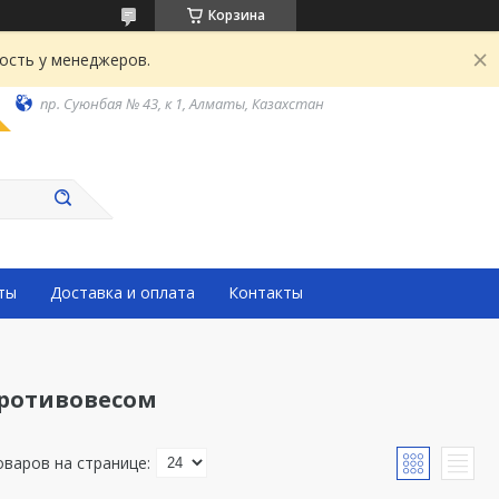
Корзина
ость у менеджеров.
пр. Суюнбая № 43, к 1, Алматы, Казахстан
ты
Доставка и оплата
Контакты
противовесом