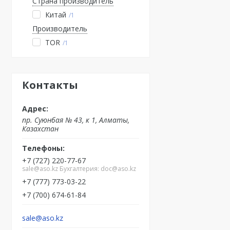
Страна производитель
Китай
1
Производитель
TOR
1
Контакты
пр. Суюнбая № 43, к 1, Алматы,
Казахстан
+7 (727) 220-77-67
sale@aso.kz Бухгалтерия: doc@aso.kz
+7 (777) 773-03-22
+7 (700) 674-61-84
sale@aso.kz