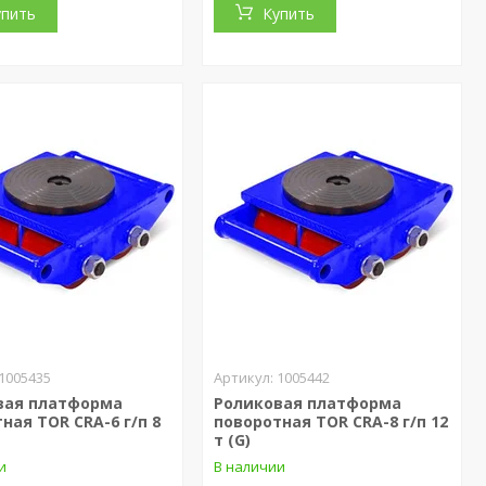
упить
Купить
1005435
1005442
вая платформа
Роликовая платформа
ная TOR CRA-6 г/п 8
поворотная TOR CRA-8 г/п 12
т (G)
и
В наличии