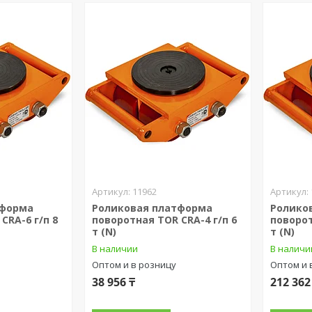
11962
тформа
Роликовая платформа
Ролико
CRA-6 г/п 8
поворотная TOR CRA-4 г/п 6
поворот
т (N)
т (N)
В наличии
В наличи
Оптом и в розницу
Оптом и 
38 956 ₸
212 362