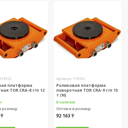
119122
119152
вая платформа
Роликовая платформа
ная TOR CRA-8 г/п 12
поворотная TOR CRA-9 г/п 15
т (N)
и
В наличии
в розницу
Оптом и в розницу
 ₸
92 163 ₸