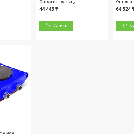
Оптом и в розницу
Оптом и 
44 445 ₸
64 524 
Купить
К
тформа