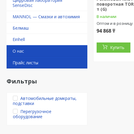
Цифровая лаборатория
поворотная TOR 
SenseDisc
т (G)
MANNOL — Смазки и автохимия
В наличии
Оптом и в розницу
Белмаш
94 868 ₸
Einhell
Купить
О нас
Прайс листы
Фильтры
Автомобильные домкраты,
подставки
Перегрузочное
оборудование