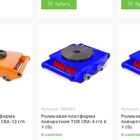
Купить
К
1005434
тформа
Роликовая платформа
Ролико
CRA-12 г/п
поворотная TOR CRA-4 г/п 6
поворот
т (G)
т (G)
В наличии
В наличи