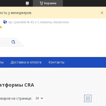
Корзина
ость у менеджеров.
пр. Суюнбая № 43, к 1, Алматы, Казахстан
ты
Доставка и оплата
Контакты
атформы CRA