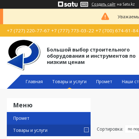
Создать сайт
на Satu.kz
Уважаемые
+7 (727) 220-77-67
+7 (777) 773-03-22
+7 (700) 674-61-84
Большой выбор строительного
оборудования и инструментов по
низким ценам
Главная
Товары и услуги
Промет
Наши ст
Промет
Товары и услуги