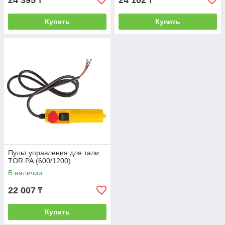
24 395
24 102
₸
₸
Купить
Купить
Пульт управления для тали
TOR РА (600/1200)
В наличии
22 007
₸
Купить