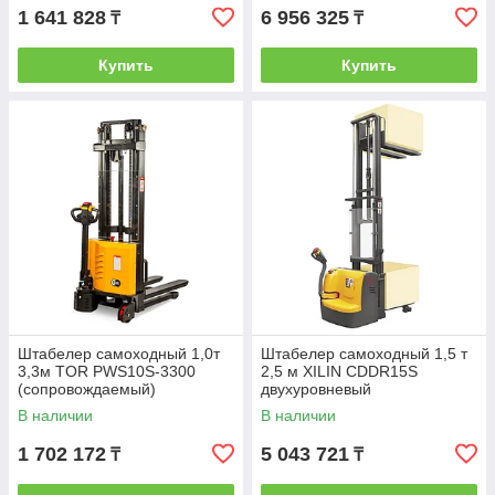
1 641 828
6 956 325
₸
₸
Купить
Купить
Штабелер самоходный 1,0т
Штабелер самоходный 1,5 т
3,3м TOR PWS10S-3300
2,5 м XILIN CDDR15S
(сопровождаемый)
двухуровневый
(сопровождаемый)
В наличии
В наличии
1 702 172
5 043 721
₸
₸