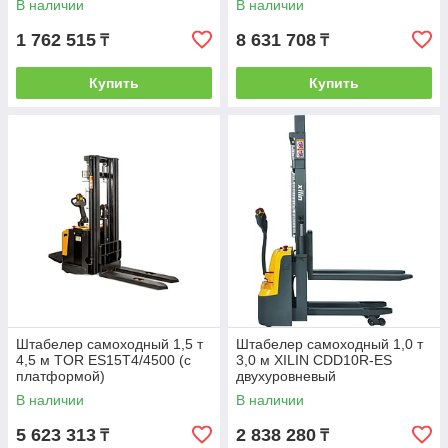
В наличии
В наличии
1 762 515
8 631 708
₸
₸
Купить
Купить
Штабелер самоходный 1,5 т
Штабелер самоходный 1,0 т
4,5 м TOR ES15T4/4500 (с
3,0 м XILIN CDD10R-ES
платформой)
двухуровневый
(сопровождаемый)
В наличии
В наличии
5 623 313
2 838 280
₸
₸