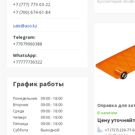
Бухгалтерия: doc@
+7 (777) 773-03-22
+7 (700) 674-61-84
sale@aso.kz
+77079960388
+77777730322
График работы
Понедельник
09:00
18:00
Вторник
09:00
18:00
Оправка для за
Среда
09:00
18:00
В наличии
Четверг
09:00
18:00
Цену уточняй
Пятница
09:00
18:00
+7 (727) 220-77-6
Суббота
Выходной
sale@aso.kz