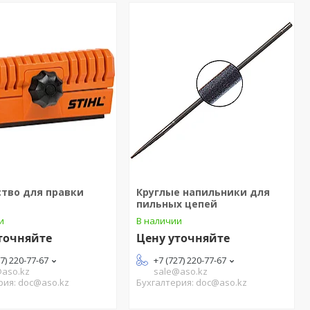
ство для правки
Круглые напильники для
пильных цепей
и
В наличии
точняйте
Цену уточняйте
27) 220-77-67
+7 (727) 220-77-67
@aso.kz
sale@aso.kz
рия: doc@aso.kz
Бухгалтерия: doc@aso.kz