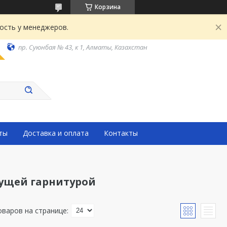
Корзина
ость у менеджеров.
пр. Суюнбая № 43, к 1, Алматы, Казахстан
ты
Доставка и оплата
Контакты
жущей гарнитурой