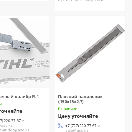
очный калибр FL1
Плоский напильник
(150х15х2,7)
и
В наличии
точняйте
Цену уточняйте
27) 220-77-67
@aso.kz
+7 (727) 220-77-67
рия: doc@aso.kz
sale@aso.kz