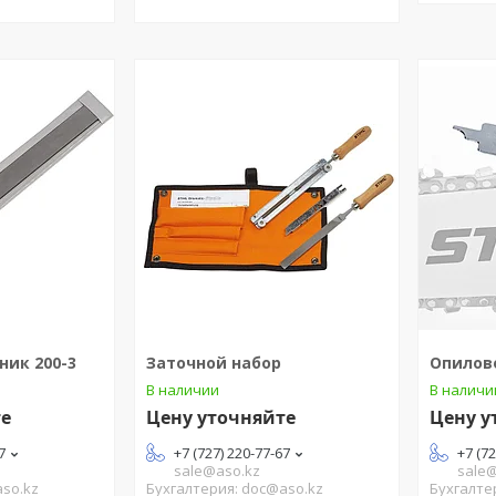
ник 200-3
Заточной набор
Опилов
В наличии
В наличи
те
Цену уточняйте
Цену у
7
+7 (727) 220-77-67
+7 (7
sale@aso.kz
sale
aso.kz
Бухгалтерия: doc@aso.kz
Бухгалте