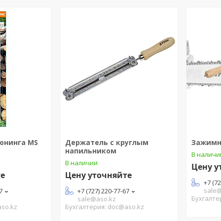
юнинга MS
Держатель с круглым
Зажимн
напильником
В наличи
В наличии
Цену у
те
Цену уточняйте
+7 (7
sale
7
+7 (727) 220-77-67
Бухгалте
sale@aso.kz
aso.kz
Бухгалтерия: doc@aso.kz