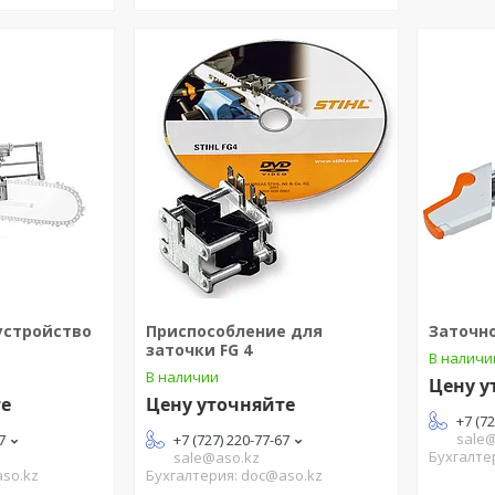
устройство
Приспособление для
Заточно
заточки FG 4
В наличи
В наличии
Цену у
те
Цену уточняйте
+7 (7
sale
7
+7 (727) 220-77-67
Бухгалте
sale@aso.kz
aso.kz
Бухгалтерия: doc@aso.kz