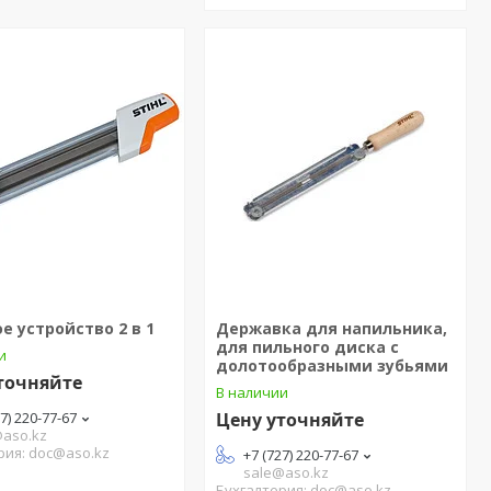
е устройство 2 в 1
Державка для напильника,
для пильного диска с
и
долотообразными зубьями
точняйте
В наличии
27) 220-77-67
Цену уточняйте
@aso.kz
рия: doc@aso.kz
+7 (727) 220-77-67
sale@aso.kz
Бухгалтерия: doc@aso.kz