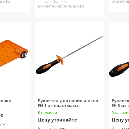
aso.kz
Бухгалте
sale@aso.kz
Бухгалтерия: doc@aso.kz
точки
Рукоятка для напильников
Рукоят
FH 1 из пластмассы
FH 3 из
В наличии
В наличи
те
Цену уточняйте
Цену у
7