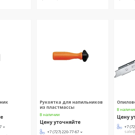
ьник
Рукоятка для напильников
Опилов
из пластмассы
В наличи
В наличии
те
Цену у
Цену уточняйте
7
+7 (7
sale
+7 (727) 220-77-67