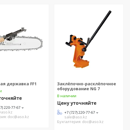
ая державка FF1
Заклёпочно-расклёпочное
оборудование NG 7
и
В наличии
точняйте
Цену уточняйте
27) 220-77-67
@aso.kz
+7 (727) 220-77-67
рия: doc@aso.kz
sale@aso.kz
Бухгалтерия: doc@aso.kz