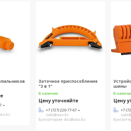
апильников
Заточное приспособление
Устрой
"3 в 1"
шины
В наличии
В наличи
те
Цену уточняйте
Цену у
7
+7 (727) 220-77-67
+7 (7
aso.kz
sale@aso.kz
sale
Бухгалтерия: doc@aso.kz
Бухгалте