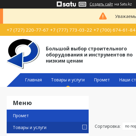
Создать сайт
на Satu.kz
Уважаемые
+7 (727) 220-77-67
+7 (777) 773-03-22
+7 (700) 674-61-84
Большой выбор строительного
оборудования и инструментов по
низким ценам
Главная
Товары и услуги
Промет
Наши ст
Промет
Товары и услуги