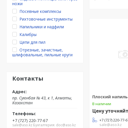
ножи
Посевные комплексы
Рихтовочные инструменты
Напильники и надфили
Калибры
Цепи для пил
Отрезные, зачистные,
шлифовальные, пильные круги
Контакты
Плоский напил
пр. Суюнбая № 43, к 1, Алматы,
Казахстан
В наличии
Цену уточняй
+7 (727) 220-77-6
+7 (727) 220-77-67
sale@aso.kz
sale@aso.kz Бухгалтерия: doc@aso.kz