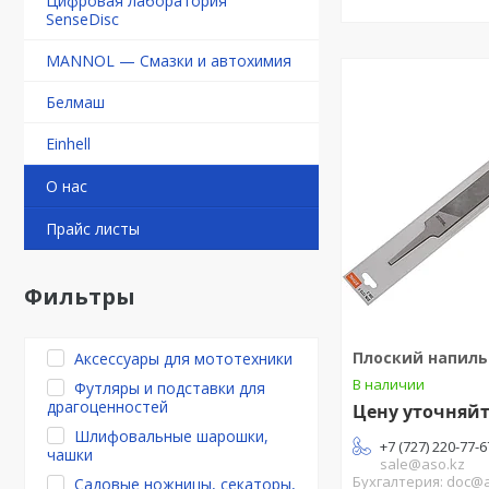
Цифровая лаборатория
SenseDisc
MANNOL — Смазки и автохимия
Белмаш
Einhell
О нас
Прайс листы
Фильтры
Плоский напиль
Аксессуары для мототехники
В наличии
Футляры и подставки для
драгоценностей
Цену уточняй
Шлифовальные шарошки,
+7 (727) 220-77-6
чашки
sale@aso.kz
Бухгалтерия: doc@
Садовые ножницы, секаторы,