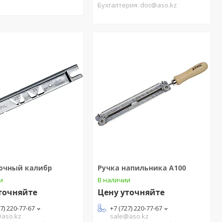
Бухгалтерия: doc@aso.kz
очный калибр
Ручка напильника A100
и
В наличии
точняйте
Цену уточняйте
27) 220-77-67
+7 (727) 220-77-67
@aso.kz
sale@aso.kz