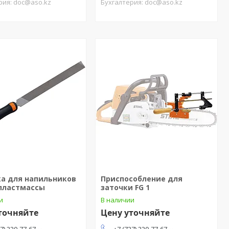
рия: doc@aso.kz
Бухгалтерия: doc@aso.kz
ка для напильников
Приспособление для
 пластмассы
заточки FG 1
и
В наличии
точняйте
Цену уточняйте