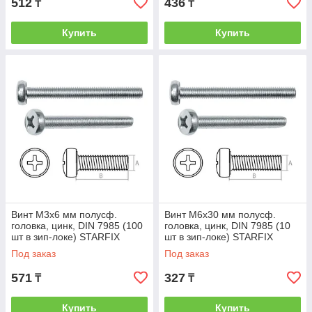
512
436
₸
₸
Купить
Купить
Винт М3х6 мм полусф.
Винт М6х30 мм полусф.
головка, цинк, DIN 7985 (100
головка, цинк, DIN 7985 (10
шт в зип-локе) STARFIX
шт в зип-локе) STARFIX
(STARFIX) (SMZ1-51168-100)
(STARFIX) (SMZ1-54192-10)
Под заказ
Под заказ
571
327
₸
₸
Купить
Купить