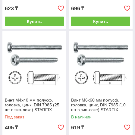
623
696
₸
₸
Купить
Купить
Винт М4х40 мм полусф.
Винт М6х60 мм полусф.
головка, цинк, DIN 7985 (25
головка, цинк, DIN 7985 (10
шт в зип-локе) STARFIX
шт в зип-локе) STARFIX
(STARFIX) (SMZ1-52202-25)
(STARFIX) (SMZ1-54222-10)
Под заказ
В наличии
405
619
₸
₸