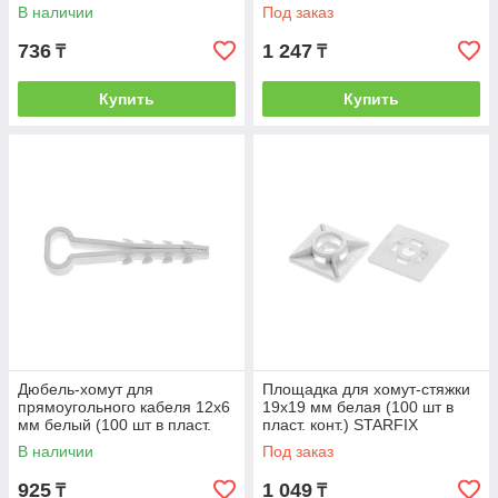
(STARFIX) (SMP2-41507-50)
(STARFIX) (SMP2-45785-50)
В наличии
Под заказ
736
1 247
₸
₸
Купить
Купить
Дюбель-хомут для
Площадка для хомут-стяжки
прямоугольного кабеля 12х6
19х19 мм белая (100 шт в
мм белый (100 шт в пласт.
пласт. конт.) STARFIX
конт.) STARFIX (STARFIX)
(STARFIX) (SMP2-37777-100)
В наличии
Под заказ
925
1 049
₸
₸