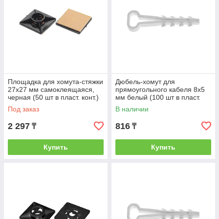
Площадка для хомута-стяжки
Дюбель-хомут для
27х27 мм самоклеящаяся,
прямоугольного кабеля 8х5
черная (50 шт в пласт. конт.)
мм белый (100 шт в пласт.
STARFIX (STARFIX)
конт.) STARFIX (STARFIX)
Под заказ
В наличии
(SMP2-80563-100)
2 297
816
₸
₸
Купить
Купить