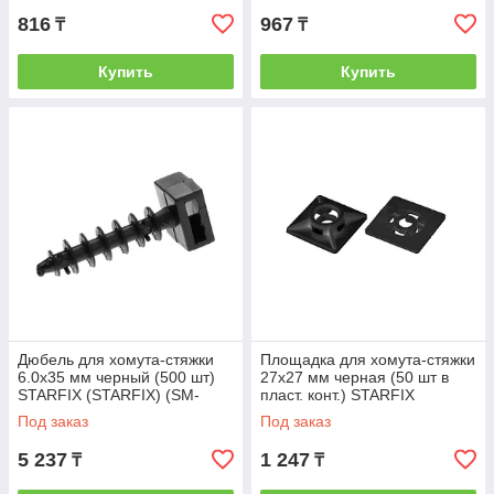
816
967
₸
₸
Купить
Купить
Дюбель для хомута-стяжки
Площадка для хомута-стяжки
6.0х35 мм черный (500 шт)
27х27 мм черная (50 шт в
STARFIX (STARFIX) (SM-
пласт. конт.) STARFIX
41507-500)
(STARFIX) (SMP2-89111-50)
Под заказ
Под заказ
5 237
1 247
₸
₸