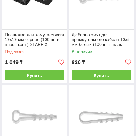
Площадка для хомута-стяжки
Дюбель-хомут для
19х19 мм черная (100 шт в
прямоугольного кабеля 10х5
пласт. конт.) STARFIX
мм белый (100 шт в пласт.
(STARFIX) (SMP2-81103-100)
конт.) STARFIX (STARFIX)
Под заказ
В наличии
1 049
826
₸
₸
Купить
Купить