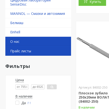
Цифровая лаборатория
Купить
SenseDisc
MANNOL — Смазки и автохимия
Белмаш
Einhell
О нас
Прайс листы
Фильтры
Цена
84002-250
Плоское зубило 
В наличии
250х20мм ВОЛАТ
(84002-250)
Да
11
В наличии