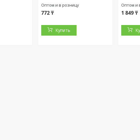
Оптом и в розницу
Оптом и 
772 ₸
1 849 ₸
Купить
К