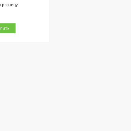
в розницу
упить