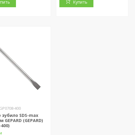
упить
Купить
GP0708-400
 зубило SDS-max
м GEPARD (GEPARD)
-400)
и