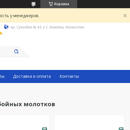
Корзина
ость у менеджеров.
пр. Суюнбая № 43, к 1, Алматы, Казахстан
ты
Доставка и оплата
Контакты
тбойных молотков