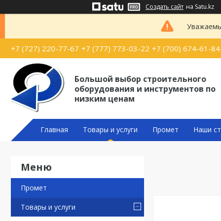
Создать сайт
на Satu.kz
Уважаемые
+7 (727) 220-77-67
+7 (777) 773-03-22
+7 (700) 674-61-84
Большой выбор строительного
оборудования и инструментов по
низким ценам
Главная
Товары и услуги
Промет
Наши ст
Промет
Товары и услуги