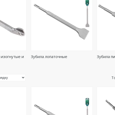
 изогнутые и
Зубила лопаточные
Зубила п