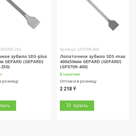
GP0703-250
GP0709-400
ное зубило SDS-plus
Лопаточное зубило SDS-max
м GEPARD (GEPARD)
400х50мм GEPARD (GEPARD)
-250)
(GP0709-400)
и
В наличии
в розницу
Оптом и в розницу
2 218 ₸
упить
Купить