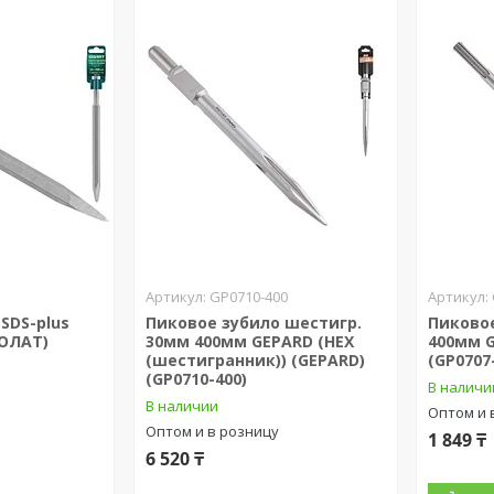
GP0710-400
SDS-plus
Пиковое зубило шестигр.
Пиково
ОЛАТ)
30мм 400мм GEPARD (НЕХ
400мм G
(шестигранник)) (GEPARD)
(GP0707
(GP0710-400)
В наличи
В наличии
Оптом и 
Оптом и в розницу
1 849 ₸
6 520 ₸