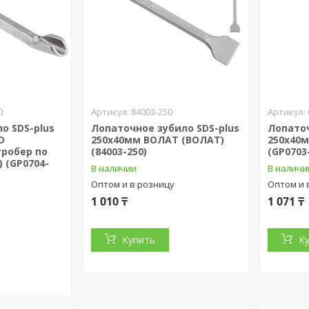
0
84003-250
о SDS-plus
Лопаточное зубило SDS-plus
Лопаточ
D
250х40мм ВОЛАТ (ВОЛАТ)
250х40м
тробер по
(84003-250)
(GP0703
) (GP0704-
В наличии
В наличи
Оптом и в розницу
Оптом и 
1 010 ₸
1 071 ₸
Купить
К