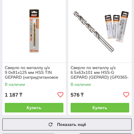
Сверло по металлу ц/х
Сверло по металлу ц/х
9.0х81х125 мм HSS TIN
6.5х63х101 мм HSS-G
GEPARD (нитридтитановое
GEPARD (GEPARD) (GP0365-
покрытие) (GEPARD)
101)
В наличии
В наличии
(GP1390-125)
1 187
576
₸
₸
Купить
Купить
Показать ещё