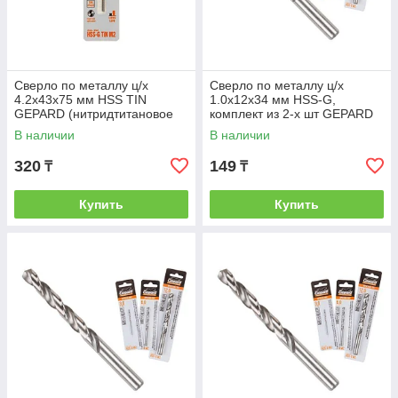
Сверло по металлу ц/х
Сверло по металлу ц/х
4.2х43х75 мм HSS TIN
1.0х12х34 мм HSS-G,
GEPARD (нитридтитановое
комплект из 2-х шт GEPARD
покрытие) (GEPARD)
(GEPARD) (GP0310-034)
В наличии
В наличии
(GP1342-075)
320
149
₸
₸
Купить
Купить