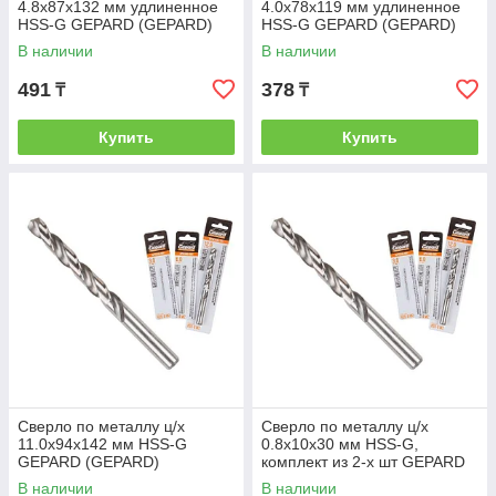
4.8х87х132 мм удлиненное
4.0х78х119 мм удлиненное
HSS-G GEPARD (GEPARD)
HSS-G GEPARD (GEPARD)
(GP0348-132)
(GP0340-119)
В наличии
В наличии
491
378
₸
₸
Купить
Купить
Сверло по металлу ц/х
Сверло по металлу ц/х
11.0х94х142 мм HSS-G
0.8х10х30 мм HSS-G,
GEPARD (GEPARD)
комплект из 2-х шт GEPARD
(GP03110-142)
(GEPARD) (GP0308-030)
В наличии
В наличии