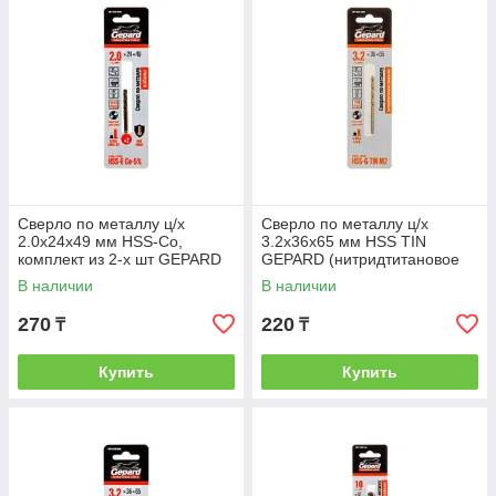
Сверло по металлу ц/х
Сверло по металлу ц/х
2.0х24х49 мм HSS-Co,
3.2х36х65 мм HSS TIN
комплект из 2-х шт GEPARD
GEPARD (нитридтитановое
(кобальт 5%) (GEPARD)
покрытие) (GEPARD)
В наличии
В наличии
(GP1420-049)
(GP1332-065)
270
220
₸
₸
Купить
Купить