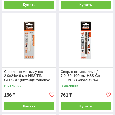
Купить
Купить
Сверло по металлу ц/х
Сверло по металлу ц/х
2.0х24х49 мм HSS TIN
7.0х69х109 мм HSS-Co
GEPARD (нитридтитановое
GEPARD (кобальт 5%)
покрытие) (GEPARD)
(GEPARD) (GP1470-109)
В наличии
В наличии
(GP1320-049)
156
761
₸
₸
Купить
Купить