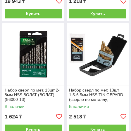
19 943
1 218
₸
₸
Купить
Купить
Набор сверл по мет. 13шт 2-
Набор сверл по мет. 13шт
8мм HSS ВОЛАТ (ВОЛАТ)
1.5-6.5мм HSS TIN GEPARD
(86000-13)
(сверло по металлу,
нитридтитановое покрытие)
В наличии
В наличии
(GEPARD)
1 624
2 518
₸
₸
Купить
Купить