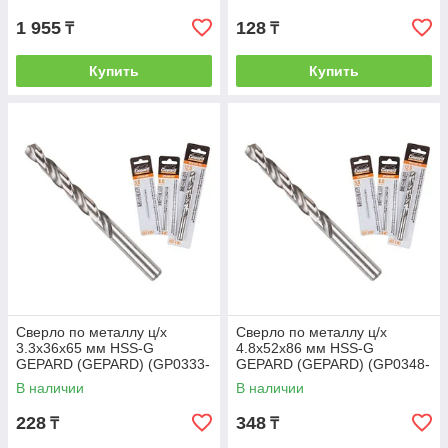
1 955
128
₸
₸
Купить
Купить
Сверло по металлу ц/х
Сверло по металлу ц/х
3.3х36х65 мм HSS-G
4.8х52х86 мм HSS-G
GEPARD (GEPARD) (GP0333-
GEPARD (GEPARD) (GP0348-
065)
086)
В наличии
В наличии
228
348
₸
₸