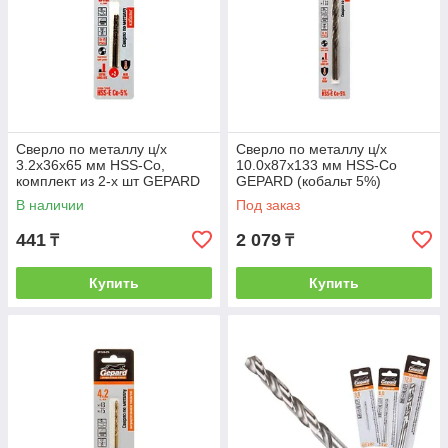
Сверло по металлу ц/х
Сверло по металлу ц/х
3.2х36х65 мм HSS-Co,
10.0х87х133 мм HSS-Co
комплект из 2-х шт GEPARD
GEPARD (кобальт 5%)
(кобальт 5%) (GEPARD)
(GEPARD) (GP14100-133)
В наличии
Под заказ
(GP1432-065)
441
2 079
₸
₸
Купить
Купить