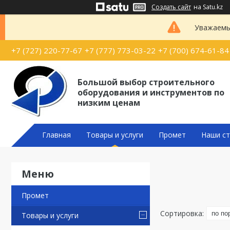
Создать сайт
на Satu.kz
Уважаемые
+7 (727) 220-77-67
+7 (777) 773-03-22
+7 (700) 674-61-84
Большой выбор строительного
оборудования и инструментов по
низким ценам
Главная
Товары и услуги
Промет
Наши ст
Промет
Товары и услуги