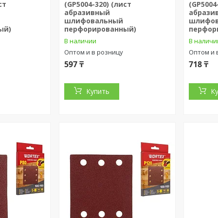
ст
(GP5004-320) (лист
(GP5004
абразивный
абрази
шлифовальный
шлифо
ый)
перфорированный)
перфор
В наличии
В наличи
Оптом и в розницу
Оптом и 
597 ₸
718 ₸
Купить
К