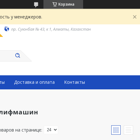
Корзина
ость у менеджеров.
пр. Суюнбая № 43, к 1, Алматы, Казахстан
ты
Доставка и оплата
Контакты
шлифмашин