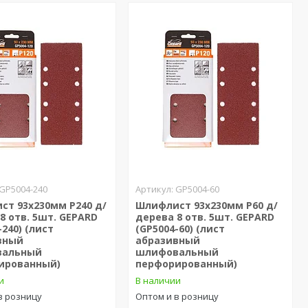
GP5004-240
GP5004-60
ст 93х230мм Р240 д/
Шлифлист 93х230мм Р60 д/
8 отв. 5шт. GEPARD
дерева 8 отв. 5шт. GEPARD
-240) (лист
(GP5004-60) (лист
вный
абразивный
вальный
шлифовальный
ированный)
перфорированный)
и
В наличии
в розницу
Оптом и в розницу