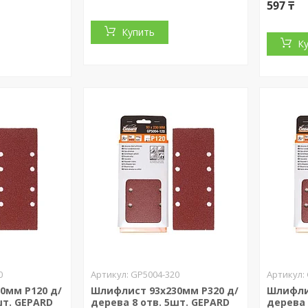
597 ₸
Купить
К
0
GP5004-320
0мм Р120 д/
Шлифлист 93х230мм Р320 д/
Шлифли
шт. GEPARD
дерева 8 отв. 5шт. GEPARD
дерева 