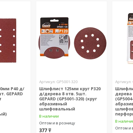
GP5001-320
0мм Р40 д/
Шлифлист 125мм круг Р320
Шлифли
шт. GEPARD
д/дерева 8 отв. 5шт.
дерева 
т
GEPARD (GP5001-320) (круг
(GP5004
абразивный
абрази
шлифовальный
шлифо
ый)
перфор
В наличии
В наличи
Оптом и в розницу
Оптом и 
377 ₸