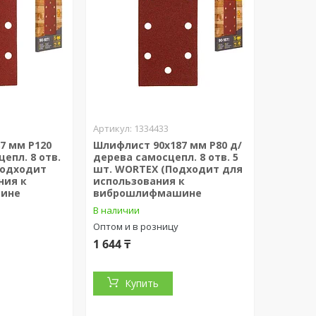
1334433
7 мм Р120
Шлифлист 90х187 мм Р80 д/
епл. 8 отв.
дерева самосцепл. 8 отв. 5
Подходит
шт. WORTEX (Подходит для
ния к
использования к
ине
виброшлифмашине
В наличии
Оптом и в розницу
1 644 ₸
Купить