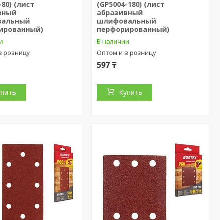
-80) (лист
(GP5004-180) (лист
вный
абразивный
вальный
шлифовальный
ированный)
перфорированный)
и
В наличии
в розницу
Оптом и в розницу
597 ₸
упить
Купить