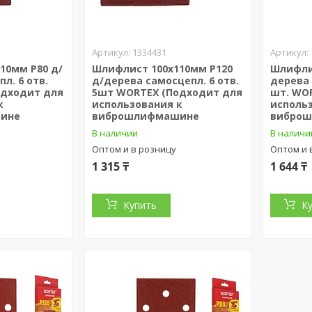
1334431
10мм Р80 д/
Шлифлист 100х110мм Р120
Шлифлис
л. 6 отв.
д/дерева самосцепл. 6 отв.
дерева 
одходит для
5шт WORTEX (Подходит для
шт. WO
к
использования к
исполь
ине
виброшлифмашине
вибро
В наличии
В наличи
Оптом и в розницу
Оптом и 
1 315 ₸
1 644 ₸
Купить
К