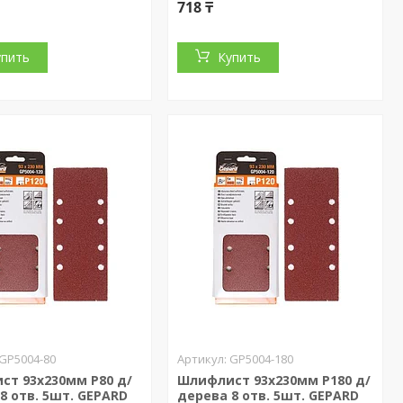
718 ₸
упить
Купить
GP5004-80
GP5004-180
ст 93х230мм Р80 д/
Шлифлист 93х230мм Р180 д/
8 отв. 5шт. GEPARD
дерева 8 отв. 5шт. GEPARD