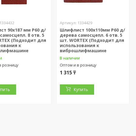
1334432
1334429
т 90х187 мм Р60 д/
Шлифлист 100х110мм Р60 д/
самосцепл. 8 отв. 5
дерева самосцепл. 6 отв. 5
RTEX (Подходит для
шт. WORTEX (Подходит для
зования к
использования к
шлифмашине
виброшлифмашине
и
В наличии
в розницу
Оптом и в розницу
1 315 ₸
упить
Купить