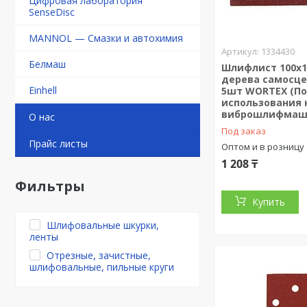
Цифровая лаборатория
SenseDisc
MANNOL — Смазки и автохимия
1334430
Белмаш
Шлифлист 100х1
дерева самосцеп
Einhell
5шт WORTEX (П
использования 
виброшлифмаш
О нас
Под заказ
Прайс листы
Оптом и в розницу
1 208 ₸
Фильтры
Купить
Шлифовальные шкурки,
ленты
Отрезные, зачистные,
шлифовальные, пильные круги