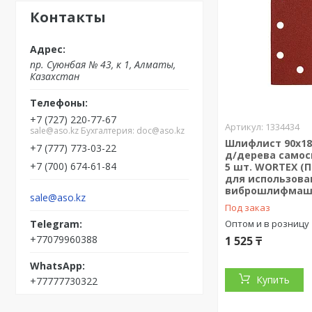
Контакты
пр. Суюнбая № 43, к 1, Алматы,
Казахстан
+7 (727) 220-77-67
1334434
sale@aso.kz Бухгалтерия: doc@aso.kz
Шлифлист 90х18
+7 (777) 773-03-22
д/дерева самосц
+7 (700) 674-61-84
5 шт. WORTEX (
для использова
виброшлифмаш
sale@aso.kz
Под заказ
Оптом и в розницу
+77079960388
1 525 ₸
Купить
+77777730322