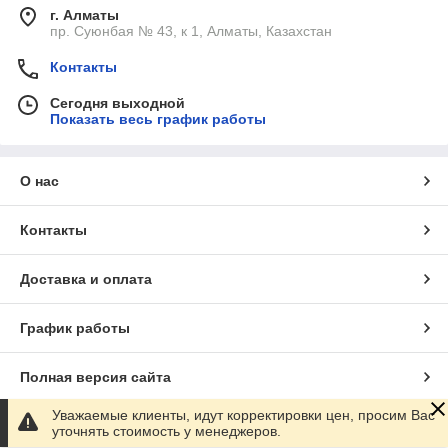
г. Алматы
пр. Суюнбая № 43, к 1, Алматы, Казахстан
Контакты
Сегодня выходной
Показать весь график работы
О нас
Контакты
Доставка и оплата
График работы
Полная версия сайта
Уважаемые клиенты, идут корректировки цен, просим Вас
Сайт создан на маркетплейсе
Satu.kz
уточнять стоимость у менеджеров.