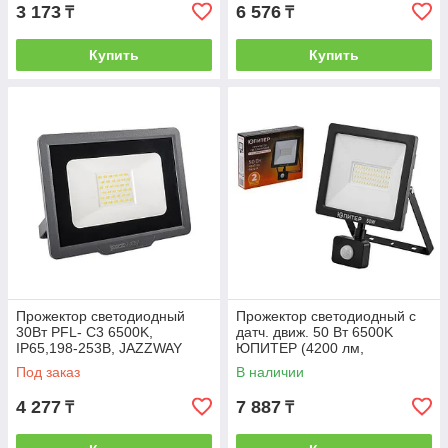
3 173
6 576
₸
₸
Купить
Купить
Прожектор светодиодный
Прожектор светодиодный с
30Вт PFL- C3 6500K,
датч. движ. 50 Вт 6500K
IP65,198-253В, JAZZWAY
ЮПИТЕР (4200 лм,
(JAZZWAY) (5023567)
холодный белый свет)
Под заказ
В наличии
(ЮПИТЕР) (JP1221-50)
4 277
7 887
₸
₸