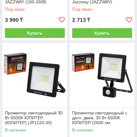
JAZZWAY (160-260В,
Jazzway (JAZZWAY)
1710Лм, холодный белый
(5023543A)
Под заказ
Под заказ
свет, МАТОВОЕ
3 990
2 713
₸
₸
Купить
Купить
Прожектор светодиодный 30
Прожектор светодиодный с
Вт 6500K ЮПИТЕР
датч. движ. 30 Вт 6500K
(ЮПИТЕР) (JP1220-30)
ЮПИТЕР (2600 лм,
холодный белый свет)
В наличии
В наличии
(ЮПИТЕР) (JP1221-30)