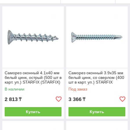
Саморез оконный 4.1х40 мм
Саморез оконный 3.9х35 мм
белый цинк, острый (500 шт в
белый цинк, со сверлом (400
карт. уп.) STARFIX (STARFIX)
шт в карт. уп.) STARFIX
(SMC2-39928-500)
(STARFIX) (SMC1-80898-400)
В наличии
Под заказ
2 813
3 366
₸
₸
Купить
Купить