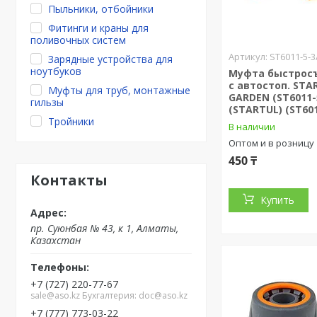
Пыльники, отбойники
Фитинги и краны для
поливочных систем
ST6011-5-3
Зарядные устройства для
ноутбуков
Муфта быстросъ
с автостоп. STA
Муфты для труб, монтажные
GARDEN (ST6011-
гильзы
(STARTUL) (ST601
Тройники
В наличии
Оптом и в розницу
450 ₸
Контакты
Купить
пр. Суюнбая № 43, к 1, Алматы,
Казахстан
+7 (727) 220-77-67
sale@aso.kz Бухгалтерия: doc@aso.kz
+7 (777) 773-03-22