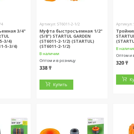
/4
ST6011-2-1/2
емная 3/4"
Муфта быстросъемная 1/2"
Тройни
RTUL
(5/8") STARTUL GARDEN
STARTUL
5-3/4)
(ST6011-2-1/2) (STARTUL)
(STARTU
1-5-3/4)
(ST6011-2-1/2)
В наличи
В наличии
Оптом и 
Оптом и в розницу
320 ₸
338 ₸
К
Купить