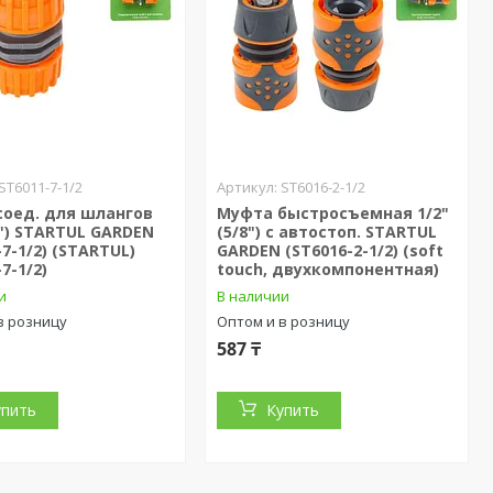
ST6011-7-1/2
ST6016-2-1/2
соед. для шлангов
Муфта быстросъемная 1/2"
8") STARTUL GARDEN
(5/8") с автостоп. STARTUL
-7-1/2) (STARTUL)
GARDEN (ST6016-2-1/2) (soft
7-1/2)
touch, двухкомпонентная)
и
В наличии
в розницу
Оптом и в розницу
587 ₸
упить
Купить