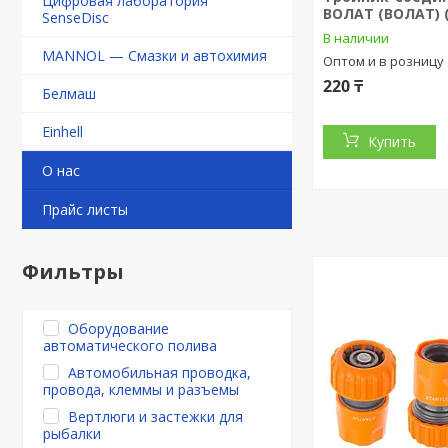
Цифровая лаборатория
ВОЛАТ (ВОЛАТ) (
SenseDisc
В наличии
MANNOL — Смазки и автохимия
Оптом и в розницу
220 ₸
Белмаш
Einhell
Купить
О нас
Прайс листы
Фильтры
Оборудование
автоматического полива
Автомобильная проводка,
провода, клеммы и разъемы
Вертлюги и застежки для
рыбалки