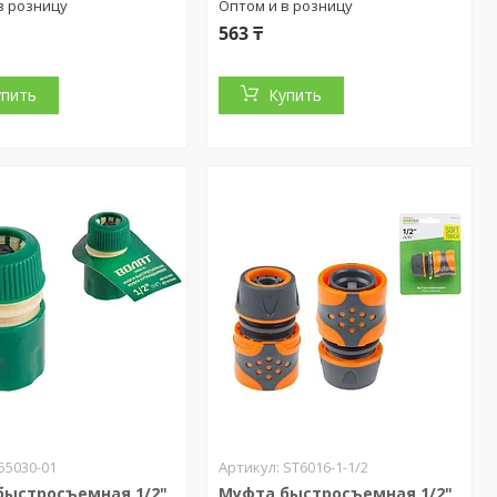
в розницу
Оптом и в розницу
563 ₸
упить
Купить
55030-01
ST6016-1-1/2
быстросъемная 1/2"
Муфта быстросъемная 1/2"