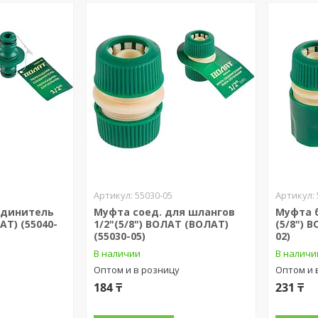
55030-05
единитель
Муфта соед. для шлангов
Муфта 
АТ) (55040-
1/2"(5/8") ВОЛАТ (ВОЛАТ)
(5/8") 
(55030-05)
02)
В наличии
В наличи
Оптом и в розницу
Оптом и 
184 ₸
231 ₸