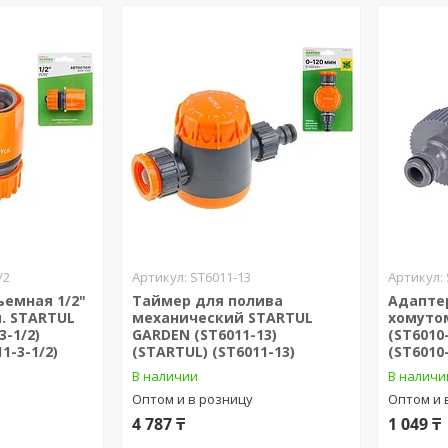
/2
ST6011-13
емная 1/2"
Таймер для полива
Адапте
п. STARTUL
механический STARTUL
хомуто
3-1/2)
GARDEN (ST6011-13)
(ST6010
1-3-1/2)
(STARTUL) (ST6011-13)
(ST6010
В наличии
В наличи
Оптом и в розницу
Оптом и 
4 787 ₸
1 049 ₸