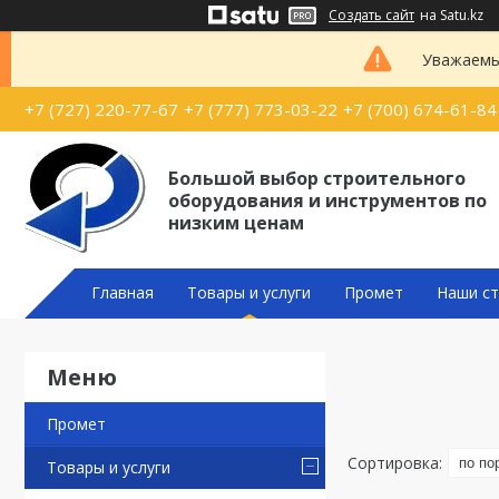
Создать сайт
на Satu.kz
Уважаемые
+7 (727) 220-77-67
+7 (777) 773-03-22
+7 (700) 674-61-84
Большой выбор строительного
оборудования и инструментов по
низким ценам
Главная
Товары и услуги
Промет
Наши ст
Промет
Товары и услуги