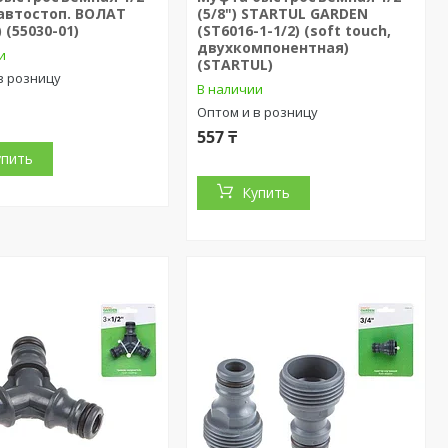
с автостоп. ВОЛАТ
(5/8") STARTUL GARDEN
 (55030-01)
(ST6016-1-1/2) (soft touch,
двухкомпонентная)
и
(STARTUL)
в розницу
В наличии
Оптом и в розницу
557 ₸
упить
Купить