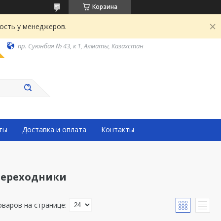
Корзина
ость у менеджеров.
пр. Суюнбая № 43, к 1, Алматы, Казахстан
ты
Доставка и оплата
Контакты
переходники