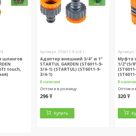
/4
ST6011-9-3/4-1
я шлангов
Адаптер внешний 3/4" и 1"
Муфта 
ARDEN
STARTUL GARDEN (ST6011-9-
1/2"(5/
oft touch,
3/4-1) (STARTUL) (ST6011-9-
(ST6011
ная)
3/4-1)
(ST6011-
В наличии
В наличи
Оптом и в розницу
Оптом и 
296 ₸
320 ₸
Купить
К