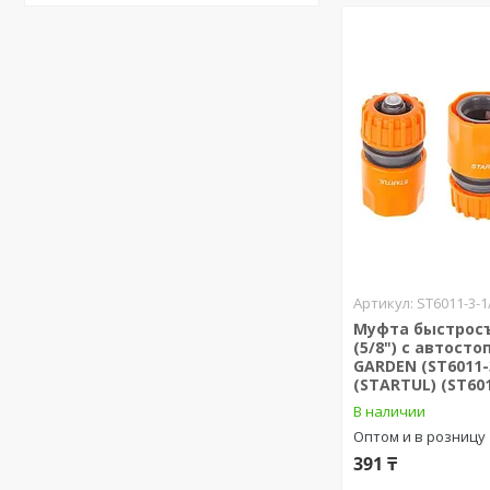
ST6011-3-1
Муфта быстросъ
(5/8") с автосто
GARDEN (ST6011-
(STARTUL) (ST601
В наличии
Оптом и в розницу
391 ₸