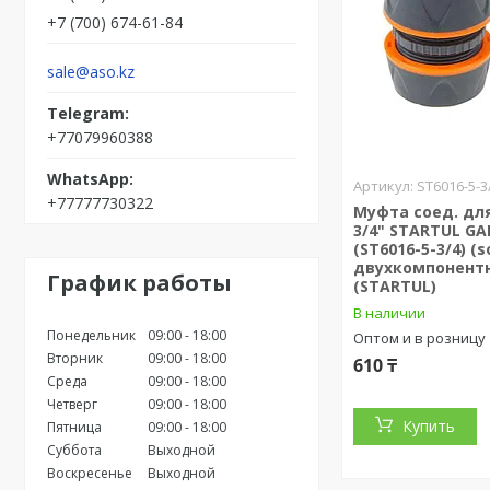
+7 (700) 674-61-84
sale@aso.kz
+77079960388
ST6016-5-3
+77777730322
Муфта соед. дл
3/4" STARTUL G
(ST6016-5-3/4) (s
двухкомпонент
График работы
(STARTUL)
В наличии
Понедельник
09:00
18:00
Оптом и в розницу
Вторник
09:00
18:00
610 ₸
Среда
09:00
18:00
Четверг
09:00
18:00
Купить
Пятница
09:00
18:00
Суббота
Выходной
Воскресенье
Выходной