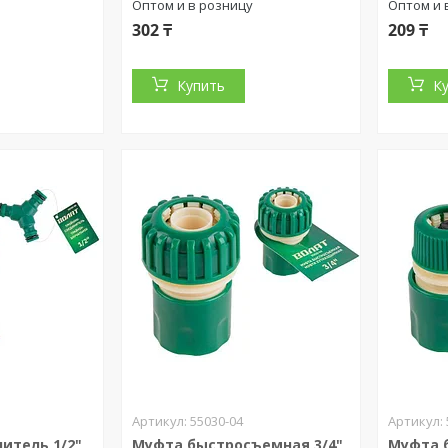
Оптом и в розницу
Оптом и 
302 ₸
209 ₸
Купить
К
55030-04
итель 1/2"
Муфта быстросъемная 3/4"
Муфта 