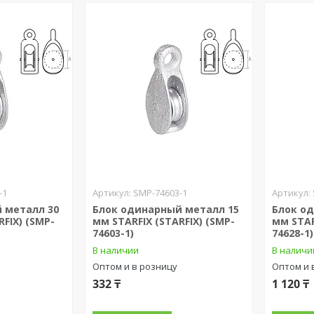
-1
SMP-74603-1
 металл 30
Блок одинарный металл 15
Блок о
RFIX) (SMP-
мм STARFIX (STARFIX) (SMP-
мм STAR
74603-1)
74628-1)
В наличии
В наличи
Оптом и в розницу
Оптом и 
332 ₸
1 120 ₸