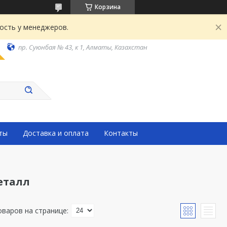
Корзина
ость у менеджеров.
пр. Суюнбая № 43, к 1, Алматы, Казахстан
ты
Доставка и оплата
Контакты
еталл