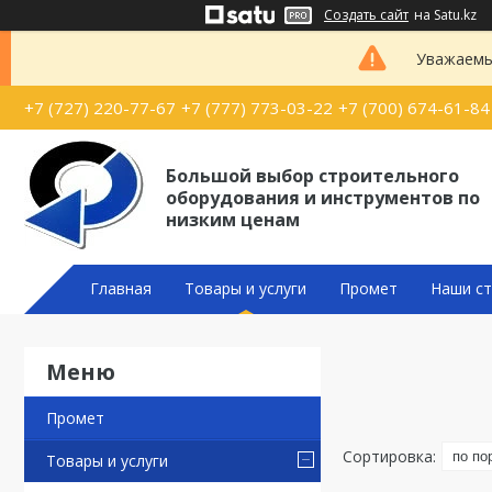
Создать сайт
на Satu.kz
Уважаемые
+7 (727) 220-77-67
+7 (777) 773-03-22
+7 (700) 674-61-84
Большой выбор строительного
оборудования и инструментов по
низким ценам
Главная
Товары и услуги
Промет
Наши ст
Промет
Товары и услуги