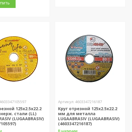
упить
4603347105597
4603347216187
резной 125х2.5x22.2
Круг отрезной 125х2.5x22.2
нерж. стали (LL)
мм для металла
ASIV (LUGAABRASIV)
LUGAABRASIV (LUGAABRASIV)
7105597)
(4603347216187)
и
В наличии