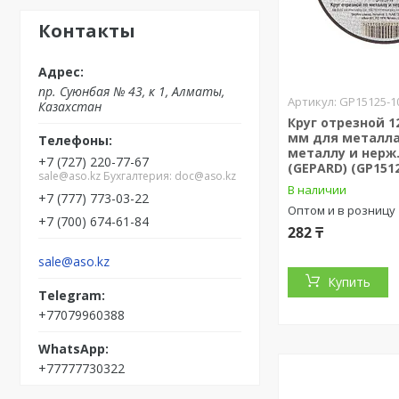
Контакты
пр. Суюнбая № 43, к 1, Алматы,
GP15125-1
Казахстан
Круг отрезной 12
мм для металла
металлу и нерж.
+7 (727) 220-77-67
(GEPARD) (GP1512
sale@aso.kz Бухгалтерия: doc@aso.kz
В наличии
+7 (777) 773-03-22
Оптом и в розницу
+7 (700) 674-61-84
282 ₸
sale@aso.kz
Купить
+77079960388
+77777730322