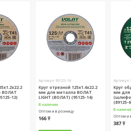
95125-14
5х1.2x22.2
Круг отрезной 125х1.4x22.2
Круг об
а ВОЛАТ
мм для металла ВОЛАТ
мм для
5125-12)
LIGHT (ВОЛАТ) (95125-14)
(шлифо
(89125-6
В наличии
В наличи
Оптом и в розницу
Оптом и 
166 ₸
387 ₸