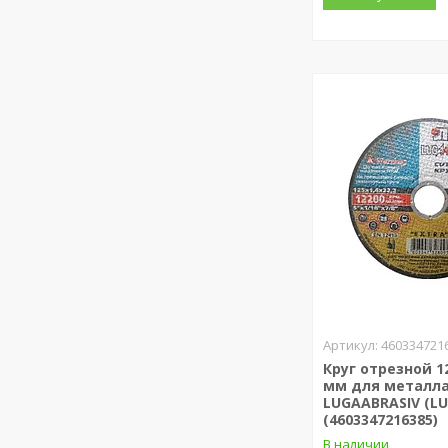
460334721
Круг отрезной 12
мм для металл
LUGAABRASIV (L
(4603347216385)
В наличии