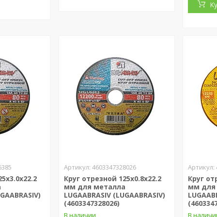
К
6385
4603347328026
5х3.0x22.2
Круг отрезной 125х0.8x22.2
Круг от
а
мм для металла
мм для 
UGAABRASIV)
LUGAABRASIV (LUGAABRASIV)
LUGAABR
(4603347328026)
(460334
В наличии
В наличи