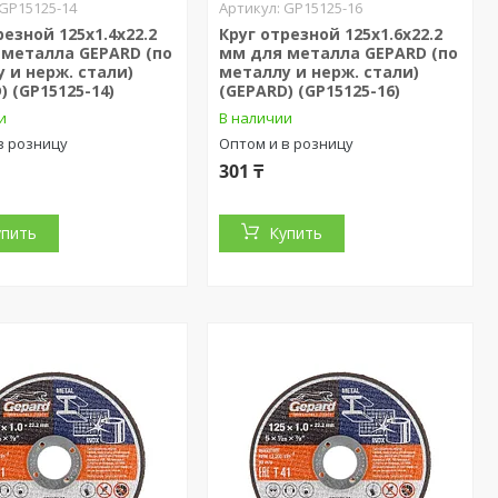
GP15125-14
GP15125-16
резной 125х1.4x22.2
Круг отрезной 125х1.6x22.2
 металла GEPARD (по
мм для металла GEPARD (по
 и нерж. стали)
металлу и нерж. стали)
) (GP15125-14)
(GEPARD) (GP15125-16)
и
В наличии
в розницу
Оптом и в розницу
301 ₸
упить
Купить