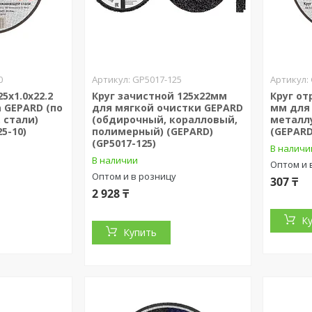
0
GP5017-125
5х1.0x22.2
Круг зачистной 125х22мм
Круг от
 GEPARD (по
для мягкой очистки GEPARD
мм для
 стали)
(обдирочный, коралловый,
металлу
5-10)
полимерный) (GEPARD)
(GEPARD
(GP5017-125)
В наличи
В наличии
Оптом и 
Оптом и в розницу
307 ₸
2 928 ₸
К
Купить