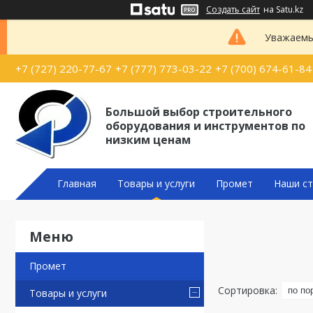
Создать сайт
на Satu.kz
Уважаемые
+7 (727) 220-77-67
+7 (777) 773-03-22
+7 (700) 674-61-84
Большой выбор строительного
оборудования и инструментов по
низким ценам
Главная
Товары и услуги
Промет
Наши ст
Промет
Товары и услуги