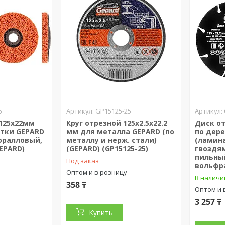
5
GP15125-25
 125х22мм
Круг отрезной 125х2.5x22.2
Диск от
стки GEPARD
мм для металла GEPARD (по
по дер
оралловый,
металлу и нерж. стали)
(ламина
EPARD)
(GEPARD) (GP15125-25)
гвоздя
пильны
Под заказ
вольфр
Оптом и в розницу
В наличи
358 ₸
Оптом и 
3 257 ₸
Купить