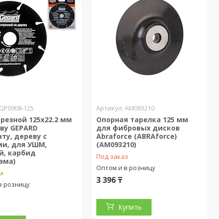
GP0908-125
AM093210
резной 125x22.2 мм
Опорная тарелка 125 мм
еву GEPARD
для фибровых дисков
ту, дереву с
Abraforce (ABRAforce)
ми, для УШМ,
(AM093210)
й, карбид
Под заказ
ама)
Оптом и в розницу
и
3 396 ₸
в розницу
Купить