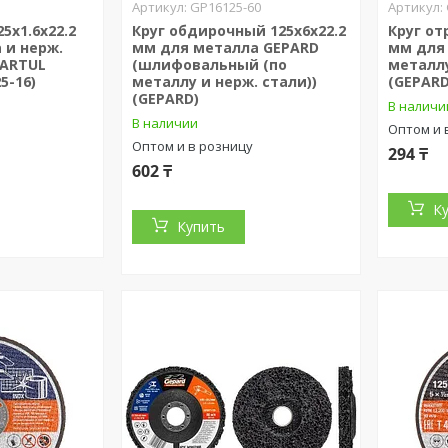
GP16125-60
5х1.6x22.2
Круг обдирочный 125х6x22.2
Круг от
 и нерж.
мм для металла GEPARD
мм для
TARTUL
(шлифовальный (по
металлу
5-16)
металлу и нерж. стали))
(GEPARD
(GEPARD)
В наличи
В наличии
Оптом и 
Оптом и в розницу
294 ₸
602 ₸
К
Купить