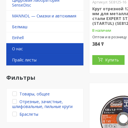
Цифровая лаборатория
SE8125-16
SenseDisc
Круг отрезной 12
мм для металла
MANNOL — Смазки и автохимия
стали EXPERT S
(STARTUL) (SE812
Белмаш
В наличии
Оптом и в розницу
Einhell
384 ₸
О нас
Прайс листы
Купить
Фильтры
Товары, общее
Отрезные, зачистные,
шлифовальные, пильные круги
Браслеты