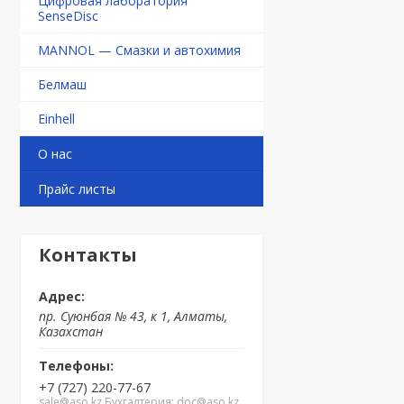
Цифровая лаборатория
SenseDisc
MANNOL — Смазки и автохимия
Белмаш
Einhell
О нас
Прайс листы
Контакты
пр. Суюнбая № 43, к 1, Алматы,
Казахстан
+7 (727) 220-77-67
sale@aso.kz Бухгалтерия: doc@aso.kz