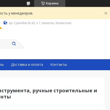
Корзина
ость у менеджеров.
пр. Суюнбая № 43, к 1, Алматы, Казахстан
ты
Доставка и оплата
Контакты
нструмента, ручные строительные и
енты