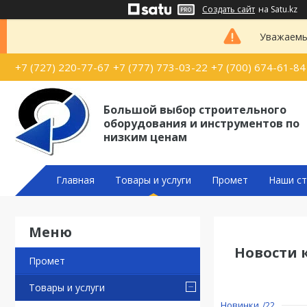
Создать сайт
на Satu.kz
Уважаемые
+7 (727) 220-77-67
+7 (777) 773-03-22
+7 (700) 674-61-84
Большой выбор строительного
оборудования и инструментов по
низким ценам
Главная
Товары и услуги
Промет
Наши ст
Новости 
Промет
Товары и услуги
Новинки
22