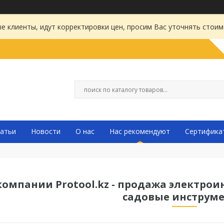
 клиенты, идут корректировки цен, просим Вас уточнять стоим
атьи
Новости
О нас
Нас рекомендуют
Сертифика
компании Protool.kz - продажа электрои
садовые инструм