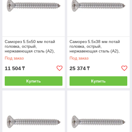
Саморез 5.5х50 мм потай
Саморез 5.5х38 мм потай
головка, острый,
головка, острый,
нержавеющая сталь (А2),
нержавеющая сталь (А2),
DIN 7982 (200 шт в карт. уп.)
DIN 7982 (500 шт в карт. уп.)
Под заказ
Под заказ
(STARFIX)
(STARFIX)
11 504
25 374
₸
₸
Купить
Купить