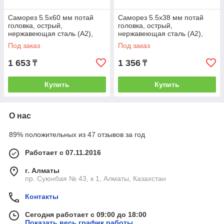
Саморез 5.5х60 мм потай
Саморез 5.5х38 мм потай
головка, острый,
головка, острый,
нержавеющая сталь (А2),
нержавеющая сталь (А2),
DIN 7982 (10 шт в зип-локе)
DIN 7982 (10 шт в зип-локе)
Под заказ
Под заказ
STARFIX (STARFIX)
STARFIX (STARFIX)
1 653
1 356
₸
₸
Купить
Купить
О нас
89% положительных из 47 отзывов за год
Работает с 07.11.2016
г. Алматы
пр. Суюнбая № 43, к 1, Алматы, Казахстан
Контакты
Сегодня работает с 09:00 до 18:00
Показать весь график работы