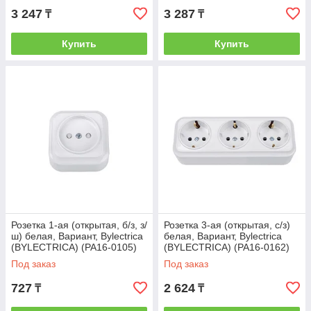
3 247
3 287
₸
₸
Купить
Купить
Розетка 1-ая (открытая, б/з, з/
Розетка 3-ая (открытая, с/з)
ш) белая, Вариант, Bylectrica
белая, Вариант, Bylectrica
(BYLECTRICA) (РА16-0105)
(BYLECTRICA) (РА16-0162)
Под заказ
Под заказ
727
2 624
₸
₸