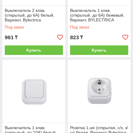
Выключатель 2 клав.
Выключатель 1 клав.
(открытый, до 6А) белый,
(открытый, до 6А) бежевый,
Вариант, Bylectrica
Вариант, BYLECTRICA
(BYLECTRICA) (А56-2112)
(BYLECTRICA) (А1 6-2111
Под заказ
Под заказ
бежевый)
961
823
₸
₸
Купить
Купить
Выключатель 1 клав.
Розетка 1-ая (открытая, с/з, з/
(открытый, до 10А) белый,
ш) белая, Вариант, Bylectrica