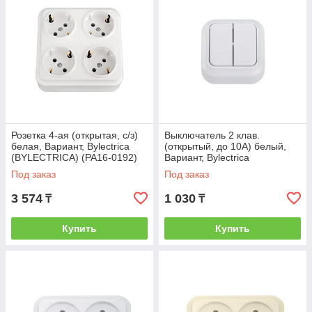
Розетка 4-ая (открытая, с/з)
Выключатель 2 клав.
белая, Вариант, Bylectrica
(открытый, до 10А) белый,
(BYLECTRICA) (РА16-0192)
Вариант, Bylectrica
(BYLECTRICA) (А510-2102)
Под заказ
Под заказ
3 574
1 030
₸
₸
Купить
Купить