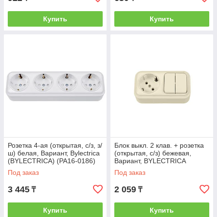
Купить
Купить
Розетка 4-ая (открытая, с/з, з/
Блок выкл. 2 клав. + розетка
ш) белая, Вариант, Bylectrica
(открытая, с/з) бежевая,
(BYLECTRICA) (РА16-0186)
Вариант, BYLECTRICA
(BYLECTRICA) (2В-РЦ-7122
Под заказ
Под заказ
бежевый)
3 445
2 059
₸
₸
Купить
Купить